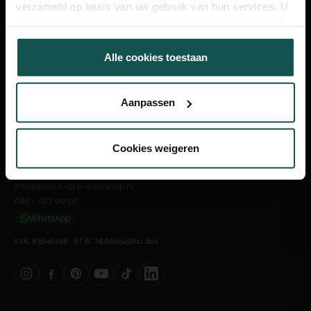
verzameld op basis van uw gebruik van hun services. U
gaat akkoord met onze cookies als u onze website blijft
gebruiken.
Alle cookies toestaan
Naadloze betonlook. Zelf aangebracht.
Aanpassen
Laan van 's-Gravenmade 42L
2495 AJ Den Haag, Nederland
Cookies weigeren
Bezoek alleen op afspraak
info@beton-cire-webshop.nl
085 - 027 00 90
WhatsApp
KVK: 83646248 · BTW: NL862945811 B01