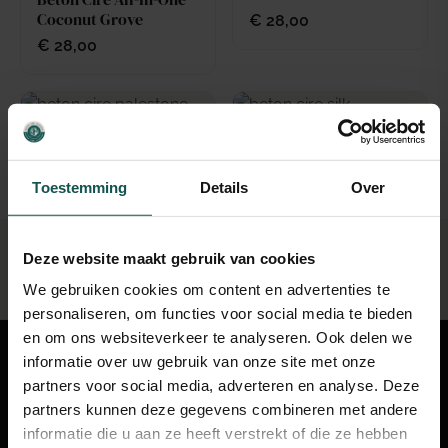
Coconut Grove
€
28,00
€
28,00
Beton Ciré All-In-One
Beton Ciré All-In-One
Pale Stone
Silk
Toestemming
Details
Over
€
28,00
€
28,00
Voor 12:30 besteld, dezelfde werkdag verzonden
Deze website maakt gebruik van cookies
Altijd een specialist beschikbaar
Project ondersteuning
We gebruiken cookies om content en advertenties te
Showroom in Den Haag
personaliseren, om functies voor social media te bieden
en om ons websiteverkeer te analyseren. Ook delen we
420.000+ m² aangebracht
informatie over uw gebruik van onze site met onze
4,9★ uit Google reviews
partners voor social media, adverteren en analyse. Deze
partners kunnen deze gegevens combineren met andere
informatie die u aan ze heeft verstrekt of die ze hebben