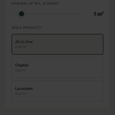
HOEVEEL M² WIL JE DOEN?
5 m²
WELK PRODUCT?
All-In-One
€28/m²
Original
€31/m²
Lavasteen
€47/m²