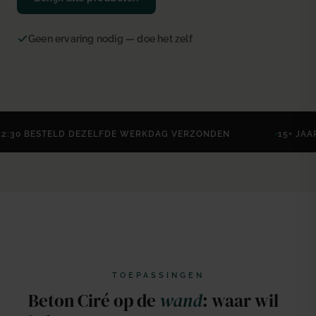
Geen ervaring nodig — doe het zelf
TELD DEZELFDE WERKDAG VERZONDEN
15+ JAAR ERVARIN
TOEPASSINGEN
Beton Ciré op de
wand
: waar wil
Woonkamerwand
Slaapka