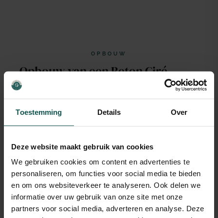
OPBOUW
Opbouw van een Beton Ciré
wand
: nat vs droog
Toestemming
Details
Over
Een wand in een droge kamer krijgt een lichtere
opbouw dan een wand in een badkamer of
douche. Het verschil zit vooral in het aantal PU-
Deze website maakt gebruik van cookies
lagen en de hoeken-techniek met kimband.
We gebruiken cookies om content en advertenties te
personaliseren, om functies voor social media te bieden
en om ons websiteverkeer te analyseren. Ook delen we
DROGE RUIMTE
informatie over uw gebruik van onze site met onze
Woonkamer, slaapkamer, hal,
partners voor social media, adverteren en analyse. Deze