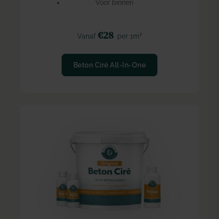
Voor binnen
€28
Vanaf
per 1m²
Beton Ciré All-In-One