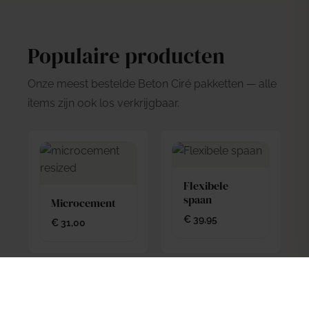
Populaire producten
Onze meest bestelde Beton Ciré pakketten — alle
items zijn ook los verkrijgbaar.
Flexibele
spaan
Microcement
€
39,95
€
31,00