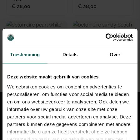
€
28,00
€
28,00
Beton Ciré All-In-One
Beton Ciré All-In-One
Pearl White
Sandy Beach
€
28,00
€
28,00
Toestemming
Details
Over
Voor 12:30 besteld, dezelfde werkdag verzonden
Altijd een specialist beschikbaar
Project ondersteuning
Deze website maakt gebruik van cookies
Showroom in Den Haag
We gebruiken cookies om content en advertenties te
personaliseren, om functies voor social media te bieden
en om ons websiteverkeer te analyseren. Ook delen we
420.000+ m² aangebracht
informatie over uw gebruik van onze site met onze
4,9★ uit Google reviews
partners voor social media, adverteren en analyse. Deze
partners kunnen deze gegevens combineren met andere
informatie die u aan ze heeft verstrekt of die ze hebben
verzameld op basis van uw gebruik van hun services. U