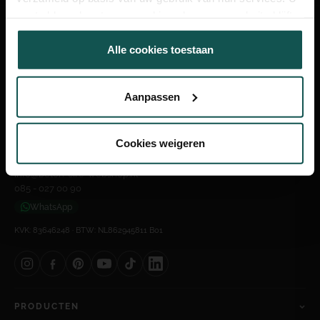
gaat akkoord met onze cookies als u onze website blijft
gebruiken.
Alle cookies toestaan
Naadloze betonlook. Zelf aangebracht.
Aanpassen
Laan van 's-Gravenmade 42L
2495 AJ Den Haag, Nederland
Cookies weigeren
Bezoek alleen op afspraak
info@beton-cire-webshop.nl
085 - 027 00 90
WhatsApp
KVK: 83646248 · BTW: NL862945811 B01
PRODUCTEN