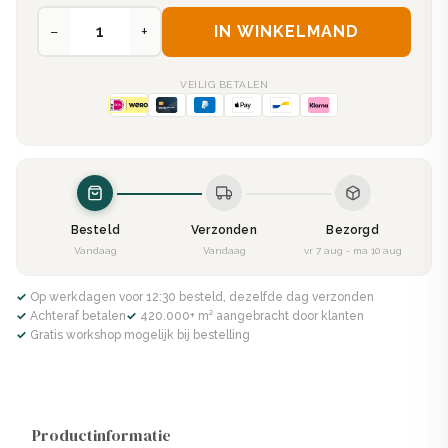
−
+
IN WINKELMAND
VEILIG BETALEN
Besteld
Verzonden
Bezorgd
Vandaag
Vandaag
vr 7 aug - ma 10 aug
✓ Op werkdagen voor 12:30 besteld, dezelfde dag verzonden
✓ Achteraf betalen
✓ 420.000+ m² aangebracht door klanten
✓ Gratis workshop mogelijk bij bestelling
Productinformatie