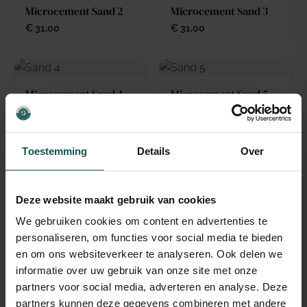
Microcement Sand 2
Microcement Sand 3
€
31,00
€
31,00
Microcement Sand 4
Microcement Sand 5
€
31,00
€
31,00
Toestemming
Details
Over
Microcement Sand 6
Lavasteen gietvloer
Linnen 5m2
€
31,00
Deze website maakt gebruik van cookies
€
235,00
We gebruiken cookies om content en advertenties te
personaliseren, om functies voor social media te bieden
en om ons websiteverkeer te analyseren. Ook delen we
informatie over uw gebruik van onze site met onze
Lavasteen gietvloer
Lavasteen gietvloer
Mellise 5m2
Wool 5m2
partners voor social media, adverteren en analyse. Deze
partners kunnen deze gegevens combineren met andere
€
235,00
€
235,00