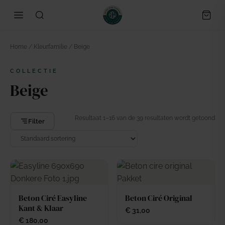
Home
/ Kleurfamilie / Beige
COLLECTIE
Beige
Resultaat 1–16 van de 39 resultaten wordt getoond
Filter
Beton Ciré Easyline
Beton Ciré Original
Kant & Klaar
€
31,00
€
180,00