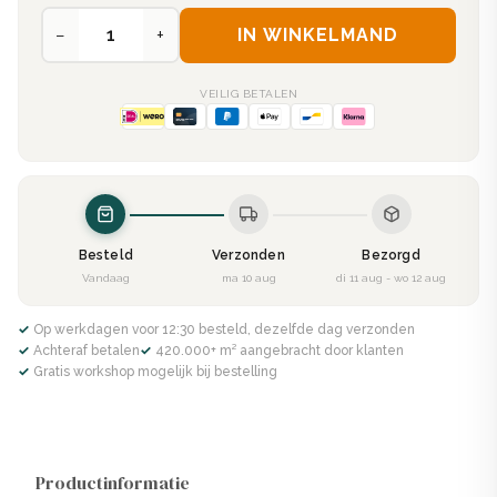
−
+
IN WINKELMAND
VEILIG BETALEN
Besteld
Verzonden
Bezorgd
Vandaag
ma 10 aug
di 11 aug - wo 12 aug
✓ Op werkdagen voor 12:30 besteld, dezelfde dag verzonden
✓ Achteraf betalen
✓ 420.000+ m² aangebracht door klanten
✓ Gratis workshop mogelijk bij bestelling
Productinformatie