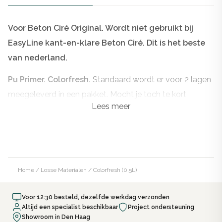
Voor Beton Ciré Original. Wordt niet gebruikt bij
EasyLine kant-en-klare Beton Ciré. Dit is het beste
van nederland.
Pu Primer. Colorfresh.
Standaard wordt er voor 2 lagen
meegeleverd in een pakket. Mocht je toch te kort
Lees meer
hebben.
Waterverdunbare impregnering. Water, olie en
vuilafstotend. Zijdeglanzend en kleurverdiepend.
Impregneermiddel ten behoeve van Pu, wordt geleverd
Home
/
Losse Materialen
/ Colorfresh (0,5L)
in een ½ liter verpakking. De Colorfresh laag wordt
aangebracht voordat de polyurethane top coat wordt
Voor 12:30 besteld, dezelfde werkdag verzonden
aangebracht.
Altijd een specialist beschikbaar
Project ondersteuning
Showroom in Den Haag