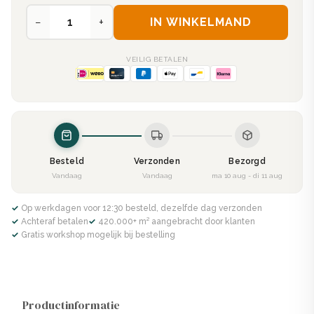
−
+
IN WINKELMAND
VEILIG BETALEN
Besteld
Verzonden
Bezorgd
Vandaag
Vandaag
ma 10 aug - di 11 aug
✓ Op werkdagen voor 12:30 besteld, dezelfde dag verzonden
✓ Achteraf betalen
✓ 420.000+ m² aangebracht door klanten
✓ Gratis workshop mogelijk bij bestelling
Productinformatie