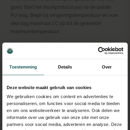
goed. Start het stookprotocol pas na de laatste
PU-laag. Begin bij omgevingstemperatuur en voer
elke dag maximaal 1°C op tot de gewenste
maximumtemperatuur.
PU-lagen voor vloer.
Voor vloeren minimaal 2 PU-
lagen; bij intensief gebruik (huisdieren, kinderen,
keuken-hal-combinatie) 3 lagen. Slijtvastheid is
Toestemming
Details
Over
direct gerelateerd aan aantal PU-lagen — bespaar
hier niet op.
Deze website maakt gebruik van cookies
Betonlook-gietvloer vs betonlook op tegels.
Een
We gebruiken cookies om content en advertenties te
echte gietvloer wordt in dikte van 3-5 mm gegoten.
personaliseren, om functies voor social media te bieden
Betonlook op tegels is 1-2 mm dun opgebracht —
en om ons websiteverkeer te analyseren. Ook delen we
sneller, goedkoper, geen sloopwerk. Beide hebben
informatie over uw gebruik van onze site met onze
dezelfde eindlook mits goed afgewerkt.
partners voor social media, adverteren en analyse. Deze