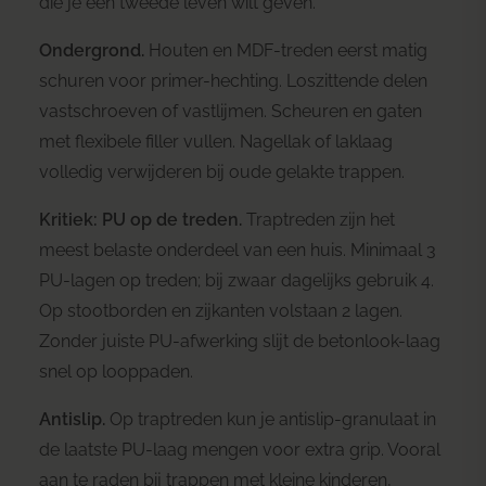
die je een tweede leven wilt geven.
Ondergrond.
Houten en MDF-treden eerst matig
schuren voor primer-hechting. Loszittende delen
vastschroeven of vastlijmen. Scheuren en gaten
met flexibele filler vullen. Nagellak of laklaag
volledig verwijderen bij oude gelakte trappen.
Kritiek: PU op de treden.
Traptreden zijn het
meest belaste onderdeel van een huis. Minimaal 3
PU-lagen op treden; bij zwaar dagelijks gebruik 4.
Op stootborden en zijkanten volstaan 2 lagen.
Zonder juiste PU-afwerking slijt de betonlook-laag
snel op looppaden.
Antislip.
Op traptreden kun je antislip-granulaat in
de laatste PU-laag mengen voor extra grip. Vooral
aan te raden bij trappen met kleine kinderen,