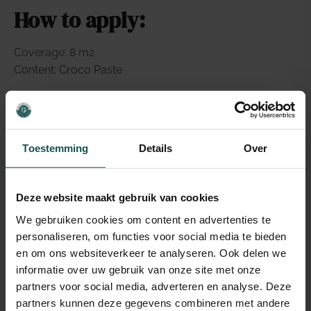
How to apply:
Coverage: 8 m2
Content: Croco Paste
Application 10°C en 30°C
Make sure that the surface is smooth and dustfree.
Apply the primer with a fleece roller. Let it dry.
Toestemming
Details
Over
Apply the Croco Paste, use a stainless steal plastering
Trowel
Withe the Croco roller you create the Croco patern
Deze website maakt gebruik van cookies
when the paste is still wet
We gebruiken cookies om content en advertenties te
Let this dry for 24 hours
personaliseren, om functies voor social media te bieden
Sand it with grain 80
en om ons websiteverkeer te analyseren. Ook delen we
Apply to your liking a little bit of Smartdeco Metallic
informatie over uw gebruik van onze site met onze
Velet with a hard sponge
partners voor social media, adverteren en analyse. Deze
If you wish you can apply a layer PU topcoat to make
partners kunnen deze gegevens combineren met andere