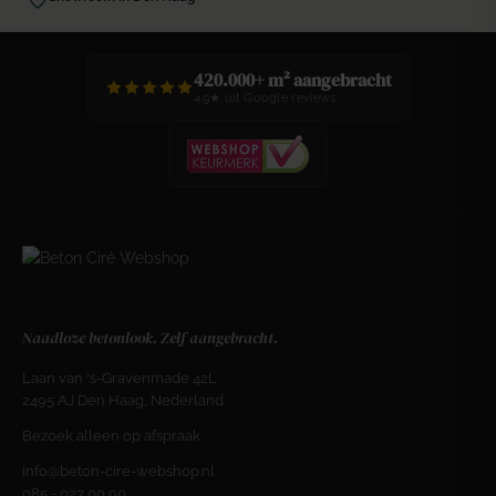
420.000+ m² aangebracht
4,9★ uit Google reviews
Naadloze betonlook. Zelf aangebracht.
Laan van 's-Gravenmade 42L
2495 AJ Den Haag, Nederland
Bezoek alleen op afspraak
info@beton-cire-webshop.nl
085 - 027 00 90