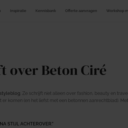
n
Inspiratie
Kennisbank
Offerte aanvragen
Workshop me
ft over Beton Ciré
estyleblog
. Ze schrijft niet alleen over fashion, beauty en tra
 er komen (en het liefst met een betonnen aanrechtblad). Me
NA STIJL ACHTEROVER.”