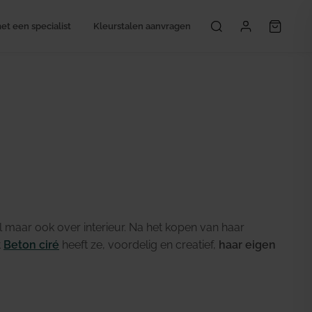
t een specialist
Kleurstalen aanvragen
Mijn account
vel maar ook over interieur. Na het kopen van haar
t
Beton ciré
heeft ze, voordelig en creatief,
haar eigen