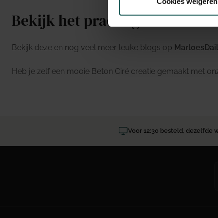
Cookies weigeren
Bekijk het prachtige eindresul
Bekijk deze en nog veel meer leuke blogs op
MarloesDaily
Heb je zelf een mooie Beton Ciré creatie gemaakt met on
Voor 12:30 besteld, dezelfde