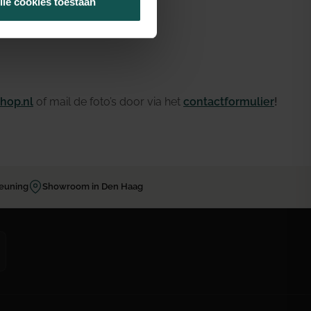
lle cookies toestaan
hop.nl
of mail de foto’s door via het
contactformulier
!
teuning
Showroom in Den Haag