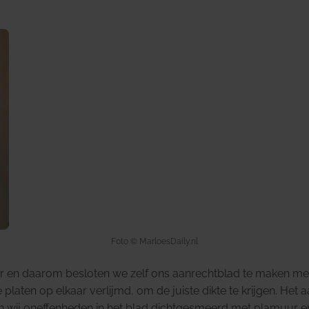
Foto © MarloesDaily.nl
ur en daarom besloten we zelf ons aanrechtblad te maken me
ten op elkaar verlijmd, om de juiste dikte te krijgen. Het a
en wij oneffenheden in het blad dichtgesmeerd met plamuur 