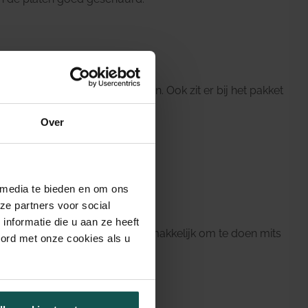
en Pu topcoat met 2 komponenten. Ook zit er bij het pakket
chtgrijze kleur.
Over
 met de spaan.”
 media te bieden en om ons
ze partners voor social
nformatie die u aan ze heeft
ton ciré is eigenlijk heel erg makkelijk om te doen mits
oord met onze cookies als u