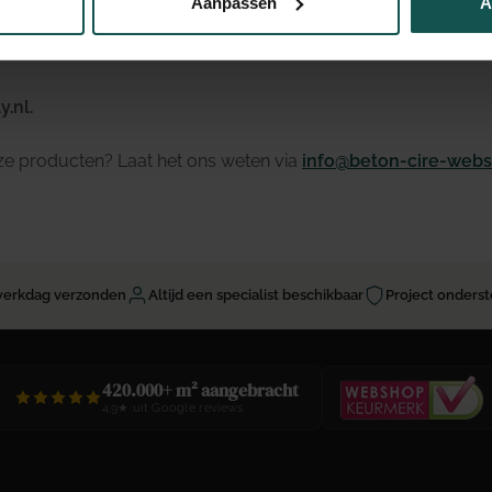
Aanpassen
A
taat
.nl.
ze producten? Laat het ons weten via
info@beton-cire-webs
 werkdag verzonden
Altijd een specialist beschikbaar
Project onders
420.000+ m² aangebracht
4,9★ uit Google reviews