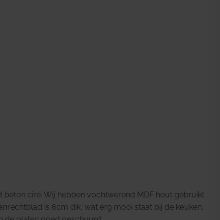
t beton ciré. Wij hebben vochtwerend MDF hout gebruikt
anrechtblad is 6cm dik, wat erg mooi staat bij de keuken.
en de platen goed geschuurd.