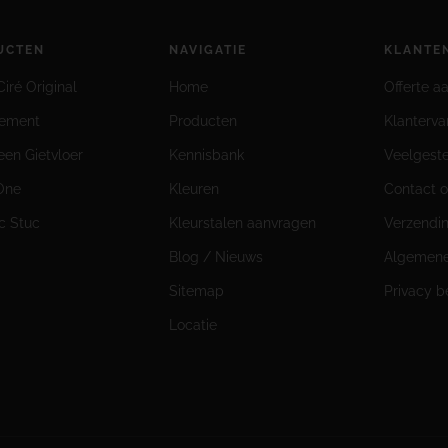
UCTEN
NAVIGATIE
KLANTE
iré Original
Home
Offerte a
cement
Producten
Klanterva
een Gietvloer
Kennisbank
Veelgest
-One
Kleuren
Contact 
ic Stuc
Kleurstalen aanvragen
Verzendi
Blog / Nieuws
Algemene
Sitemap
Privacy b
Locatie