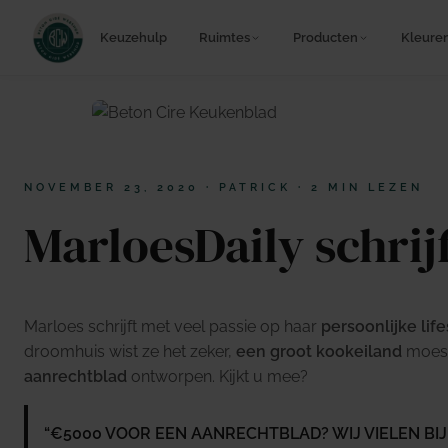
Keuzehulp
Ruimtes
Producten
Kleure
NOVEMBER 23, 2020
·
PATRICK
·
2 MIN LEZEN
MarloesDaily schrij
Marloes schrijft met veel passie op haar
persoonlijke lif
droomhuis wist ze het zeker,
een groot kookeiland
moest
aanrechtblad
ontworpen. Kijkt u mee?
“€5000 VOOR EEN AANRECHTBLAD? WIJ VIELEN BIJ