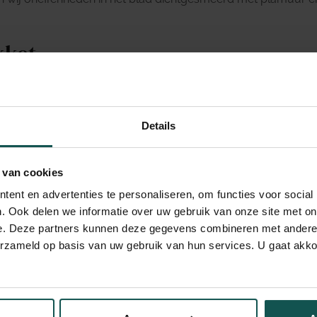
kket
 pakket zit o.a. een primer, beton ciré, colorfresh, resin en e
t blad gaat bepalen. Zelf zijn ze gegaan voor kleur 1003, een li
Details
ng. Daarom hebben we wat wilde vegen in het blad aangebracht
 van cookies
ent en advertenties te personaliseren, om functies voor social
. Ook delen we informatie over uw gebruik van onze site met on
e. Deze partners kunnen deze gegevens combineren met andere i
tend leuk DIY project om samen te doen. Het aanbrengen van be
erzameld op basis van uw gebruik van hun services. U gaat akk
eft ons ongeveer €700,- gekost i.p.v. €5000-€6000.