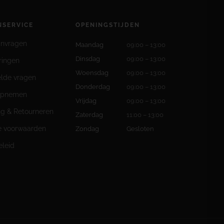
NSERVICE
OPENINGSTIJDEN
anvragen
Maandag
09:00 – 13:00
Dinsdag
09:00 – 13:00
ringen
Woensdag
09:00 – 13:00
elde vragen
Donderdag
09:00 – 13:00
opnemen
Vrijdag
09:00 – 13:00
ng & Retourneren
Zaterdag
11:00 – 13:00
 voorwaarden
Zondag
Gesloten
eleid