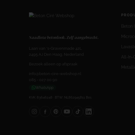
PROD
Beton C
Micro
Naadloze betonlook. Zelf aangebracht.
Lavast
Laan van 's-Gravenmade 42L
2495 AJ Den Haag, Nederland
All-In
Bezoek alleen op afspraak
Metall
info@beton-cire-webshop.nl
085 - 027 00 90
WhatsApp
KVK: 83646248 · BTW: NL862945811 B01