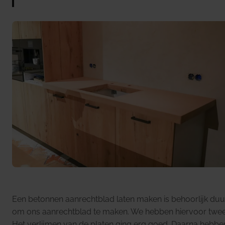
Een betonnen aanrechtblad laten maken is behoorlijk du
om ons aanrechtblad te maken. We hebben hiervoor twee pla
Het verlijmen van de platen ging erg goed. Daarna hebb