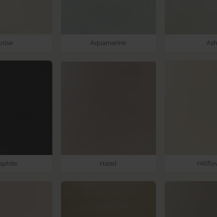
Anise
Aquamarine
As
aphite
Hazel
Hillfl