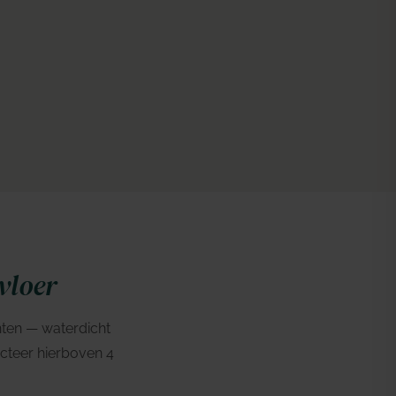
vloer
nten — waterdicht
lecteer hierboven 4