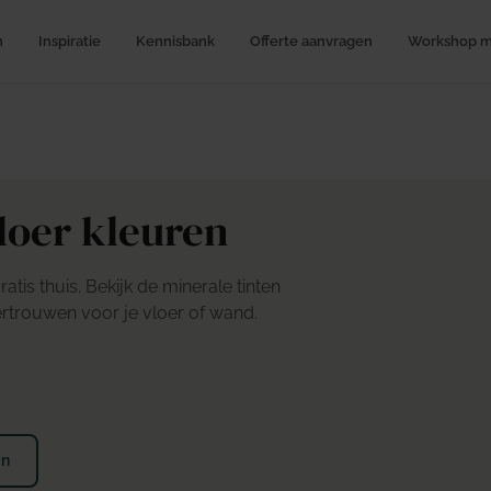
n
Inspiratie
Kennisbank
Offerte aanvragen
Workshop me
loer kleuren
tis thuis. Bekijk de minerale tinten
vertrouwen voor je vloer of wand.
en