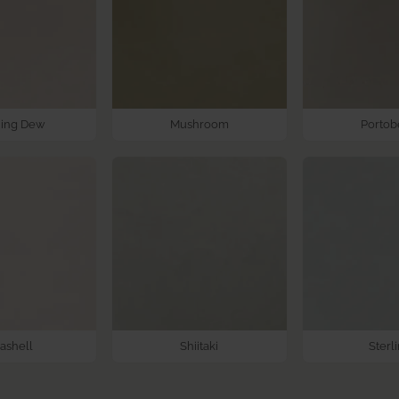
ing Dew
Mushroom
Portob
ashell
Shiitaki
Sterl