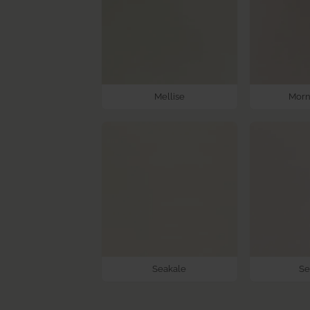
Mellise
Morn
Seakale
Se