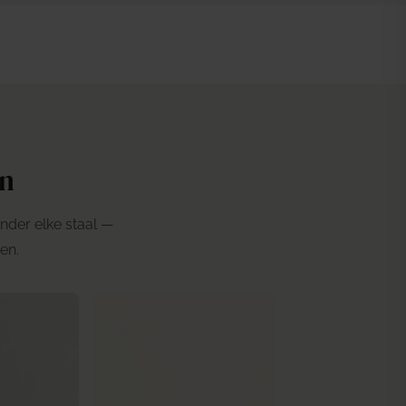
n
onder elke staal —
en.