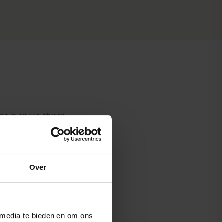
ns in en we sturen
Over
 media te bieden en om ons