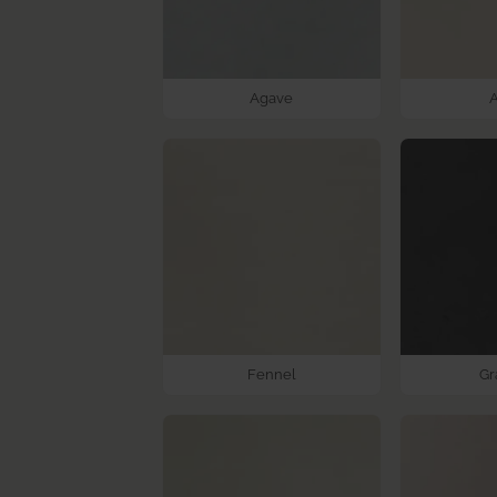
Agave
Fennel
Gr