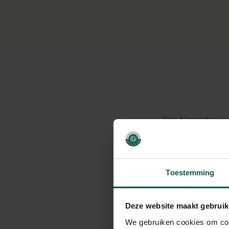
Kies hieronder we
Toestemming
1
Kies je kleure
Kies je kleure
Deze website maakt gebruik
Selecteer 4 kleure
We gebruiken cookies om cont
Kleur 1
*