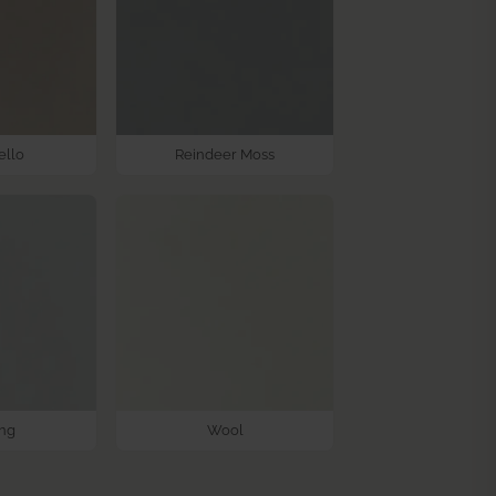
ello
Reindeer Moss
ing
Wool