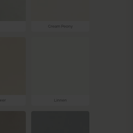
h
Cream Peony
ower
Linnen