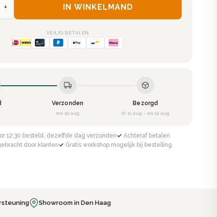
+
IN WINKELMAND
VEILIG BETALEN
d
Verzonden
Bezorgd
g
ma 10 aug
di 11 aug - wo 12 aug
or 12:30 besteld, dezelfde dag verzonden
✓ Achteraf betalen
gebracht door klanten
✓ Gratis workshop mogelijk bij bestelling
rsteuning
Showroom in Den Haag