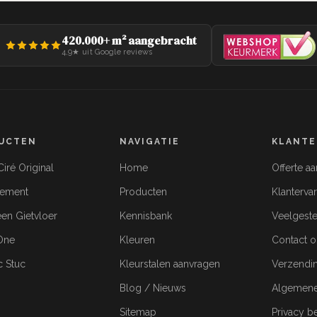
420.000+ m² aangebracht
4,9★ uit Google reviews
UCTEN
NAVIGATIE
KLANTE
iré Original
Home
Offerte a
cement
Producten
Klanterva
een Gietvloer
Kennisbank
Veelgeste
-One
Kleuren
Contact 
c Stuc
Kleurstalen aanvragen
Verzendi
Blog / Nieuws
Algemene
Sitemap
Privacy b