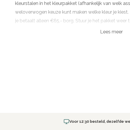
kleurstalen in het kleurpakket (afhankelijk van welk as
weloverwogen keuze kunt maken welke kleur je kiest. B
je betaalt alleen €65,- borg. Stuur je het pakket weer
automatisch weer terug op jouw rekening. Als je het pa
Lees meer
duidelijk de afzender of order nummer erbij is gevoeg
trace code.
Het kleurpakket is de ideale manier om jezelf bekend t
wenst een RAL waaier. Je kunt eventueel ook een ande
ideaal voor (douche) vloeren, deze is van zichzelf al w
Wens je stalen van
Beton cire original,
kun je dat ook 
Let op:
Je kunt het kleurstalen pakket binnen
max 6 m
assortiment / kleur wijzigingen.
Voor 12:30 besteld, dezelfde w