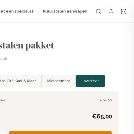
t een specialist
Kleurstalen aanvragen
Mijn accou
stalen pakket
 stuk
ton Ciré Kant & Klaar
Microcement
Lavasteen
kket
€65,00
€65,00