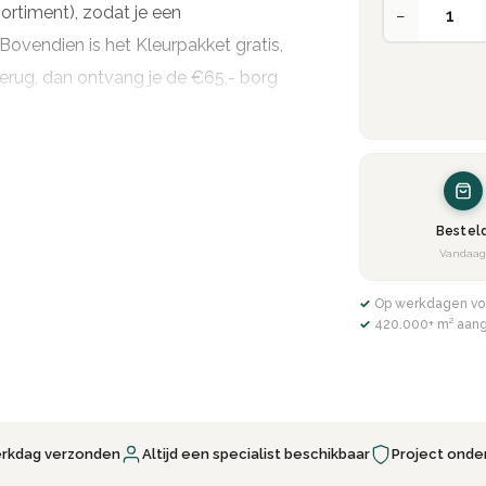
sortiment), zodat je een
−
ovendien is het Kleurpakket gratis,
 terug, dan ontvang je de €65,- borg
kket terug stuurt, zorg ervoor dat
d en bewaar eventueel de track ’n
e maken met alle kleuren en als je
Bestel
re stalenbox kiezen, de lavasteen
,
Vandaa
aterdicht!
✓ Op werkdagen vo
aan geven.
✓ 420.000+ m² aan
aanden retoursturen
, i.v.m.
erkdag verzonden
Altijd een specialist beschikbaar
Project onde