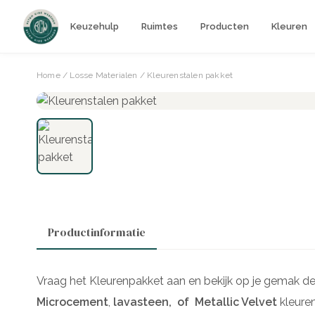
Keuzehulp
Ruimtes
Producten
Kleuren
Home
/
Losse Materialen
/ Kleurenstalen pakket
Productinformatie
Vraag het Kleurenpakket aan en bekijk op je gemak de
Microcement
,
lavasteen
,
of
Metallic Velvet
kleure