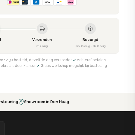
d
Verzonden
Bezorgd
g
vr 7 aug
ma 10 aug - di 11 aug
or 12:30 besteld, dezelfde dag verzonden
✓ Achteraf betalen
gebracht door klanten
✓ Gratis workshop mogelijk bij bestelling
rsteuning
Showroom in Den Haag