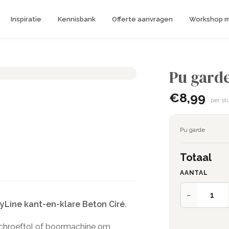
Inspiratie
Kennisbank
Offerte aanvragen
Workshop me
Pu gard
€8,99
per st
Pu garde
Totaal
AANTAL
−
syLine kant-en-klare Beton Ciré.
schroeftol of boormachine om