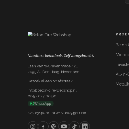
1 Pu garde
PROD
Beton C
Micro
Naadloze betonlook. Zelf aangebracht.
Lavast
Laan van 's-Gravenmade 42L
2495 AJ Den Haag, Nederland
All-In
Bezoek alleen op afspraak
Metalli
info@beton-cire-webshop.nl
085 - 027 00 90
WhatsApp
KVK: 83646248 · BTW: NL862945811 B01