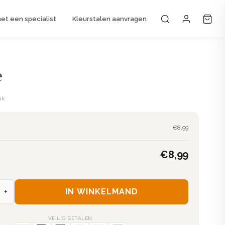
t een specialist
Kleurstalen aanvragen
Mijn accou
e
uk
€8,99
€8,99
+
IN WINKELMAND
VEILIG BETALEN