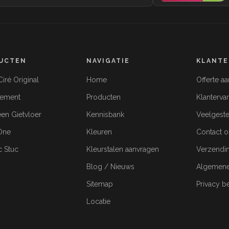
UCTEN
NAVIGATIE
KLANTE
iré Original
Home
Offerte a
cement
Producten
Klanterva
een Gietvloer
Kennisbank
Veelgeste
-One
Kleuren
Contact 
c Stuc
Kleurstalen aanvragen
Verzendi
Blog / Nieuws
Algemene
Sitemap
Privacy b
Locatie