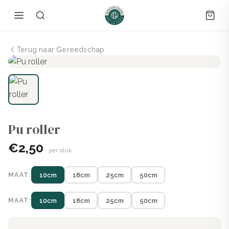
Terug naar Gereedschap
Pu roller
€2,50
per stuk
MAAT:
10cm
18cm
25cm
50cm
MAAT:
10cm
18cm
25cm
50cm