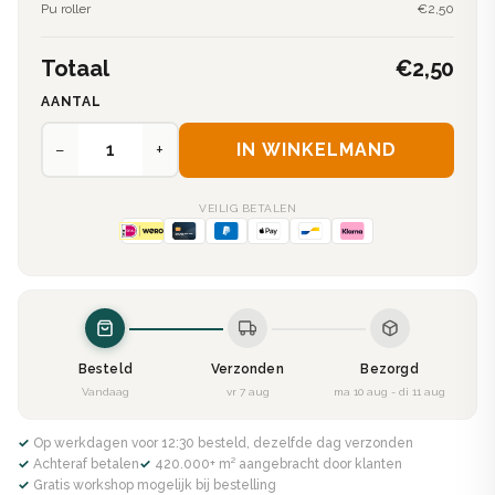
Pu roller
€2,50
Totaal
€2,50
AANTAL
−
+
IN WINKELMAND
VEILIG BETALEN
Besteld
Verzonden
Bezorgd
Vandaag
vr 7 aug
ma 10 aug - di 11 aug
✓ Op werkdagen voor 12:30 besteld, dezelfde dag verzonden
✓ Achteraf betalen
✓ 420.000+ m² aangebracht door klanten
✓ Gratis workshop mogelijk bij bestelling