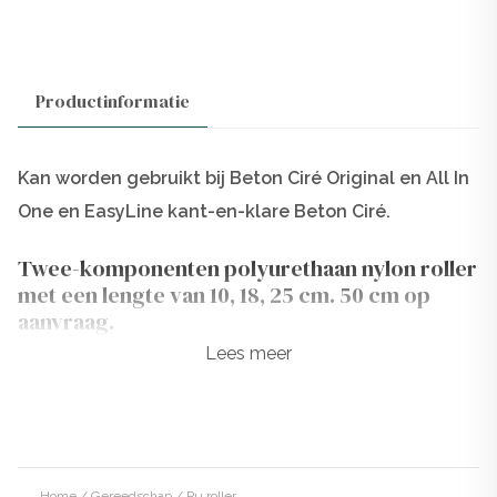
Productinformatie
Kan worden gebruikt bij
Beton Ciré Original
en
All In
One
en
EasyLine
kant-en-klare Beton Ciré.
Twee-komponenten polyurethaan nylon roller
met een lengte van 10, 18, 25 cm. 50 cm op
aanvraag.
Lees meer
De hoge kwaliteit polyurethaan (Pu) roller van 10 cmis
ideaal voor kleine oppervlakten zoals keukenbladen en
spatschermen. Deze roller is pluisvrij, waardoor het
resultaat van de toplaag (topcoat) helemaal glad is.
Deze fijne roller, in tegenstelling tot zijn goedkope
Home
/
Gereedschap
/ Pu roller