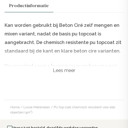
Productinformatie
Kan worden gebruikt bij Beton Ciré zelf mengen en
mixen variant, nadat de basis pu topcoat is
aangebracht. De chemisch resistente pu topcoat zit
standaard bij de kant en klare beton cire varianten.
Pu speciaal voor vloeren en wanden en voor
Lees meer
de keuken. Geschikt voor het spatscherm.
Badkamers en trappen.
Nadat de presealer (primer) is aangebracht en
droog is, kan de pu topcoat worden aangebracht.
Bij de beton cire microcement sla je de presealer
Home
/
Losse Materialen
/ PU top coat chemisch resistent voor alle
objecten (4m²)
over en kun je direct beginnen met de pu topcoat.
Voor 12:30 besteld, dezelfde werkdag verzonden