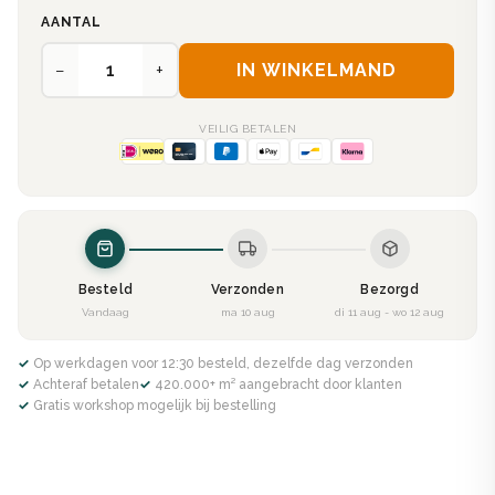
AANTAL
−
+
IN WINKELMAND
VEILIG BETALEN
Besteld
Verzonden
Bezorgd
Vandaag
ma 10 aug
di 11 aug - wo 12 aug
✓ Op werkdagen voor 12:30 besteld, dezelfde dag verzonden
✓ Achteraf betalen
✓ 420.000+ m² aangebracht door klanten
✓ Gratis workshop mogelijk bij bestelling