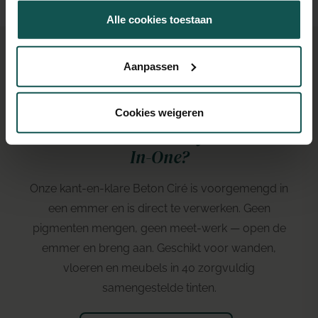
gebruiken.
Alle cookies toestaan
Aanpassen
VOOR WIE NIEUW IS
Cookies weigeren
Wat is
Beton Ciré Easyline & All-
In-One?
Onze kant-en-klare Beton Ciré is voorgemengd in
een emmer en is direct te verwerken. Geen
pigmenten mengen, geen meet-werk — open de
emmer en breng aan. Geschikt voor wanden,
vloeren en meubels in 40 zorgvuldig
samengestelde tinten.