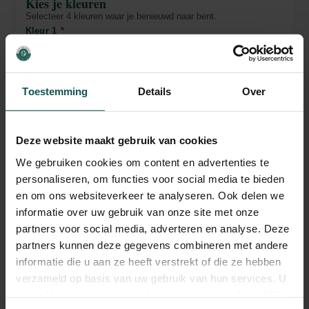
Kies je kleuren
Selecteer 4 kleuren waar je benieuwd naar bent.
Kleur 1
*
Kleur 2
*
Toestemming
Details
Over
Kleur 3
*
Deze website maakt gebruik van cookies
Kleur 4
*
We gebruiken cookies om content en advertenties te
personaliseren, om functies voor social media te bieden
en om ons websiteverkeer te analyseren. Ook delen we
informatie over uw gebruik van onze site met onze
partners voor social media, adverteren en analyse. Deze
Volgende
→
partners kunnen deze gegevens combineren met andere
informatie die u aan ze heeft verstrekt of die ze hebben
verzameld op basis van uw gebruik van hun services. U
gaat akkoord met onze cookies als u onze website blijft