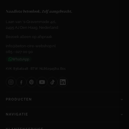
Naadloze betonlook. Zelf aangebracht.
Laan van 's-Gravenmade 42L
2495 AJ Den Haag, Nederland
Bezoek alleen op afspraak
info@beton-cire-webshop.nl
085 - 027 00 90
WhatsApp
KVK: 83646248 · BTW: NL862945811 B01
PRODUCTEN
NAVIGATIE