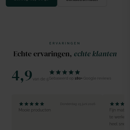
ERVARINGEN
Echte ervaringen,
echte klanten
4,9
Gebaseerd op
180+
Google reviews
van de 5
Donderdag 25 juni 2026
Mooie producten
Fijn mater
te werken.
heel snel