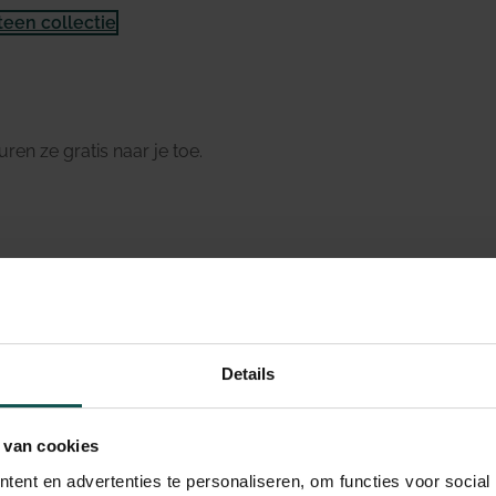
teen collectie
uren ze gratis naar je toe.
vloer?
 basis van lavasteen-pasta met epoxy-bestanddelen.
Details
insiek waterdicht door de samenstelling zelf — niet pas
it het beste product voor natte cellen, zware vloeren en
aadloze afwerking wil zonder zorgen over vocht.
 van cookies
ent en advertenties te personaliseren, om functies voor social