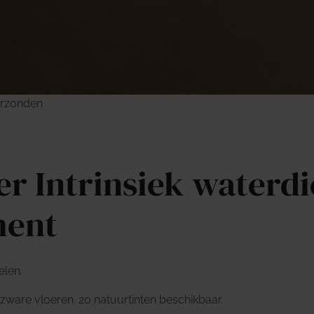
erzonden
oer
Intrinsiek waterdi
ment
elen.
ware vloeren. 20 natuurtinten beschikbaar.