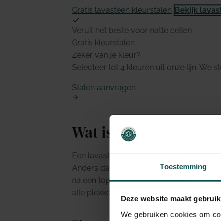
Gratis lavasteen kleurstalen
Bekijk lavas
Veruit het beste voor natte cellen
Gratis kleurstalen
Zeker van je kleur?
Selecteer tot 4 kleuren uit onze lijn. We st
Stalen aanvragen
Wat is een lavasteen 
Een lavasteen vloer is een gietvloer op
Toestemming
Anders dan microcement is lavasteen intr
na een topcoat. Dat maakt lavasteen veru
alle plekken waar je een doorlopende, n
Deze website maakt gebruik
We gebruiken cookies om cont