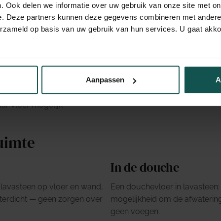
steen vloer
. Ook delen we informatie over uw gebruik van onze site met on
e. Deze partners kunnen deze gegevens combineren met andere i
-bestanddelen zelf, niet pas na topcoat
erzameld op basis van uw gebruik van hun services. U gaat akk
loer als wand in natte cellen
p maat mogelijk
ijd
Aanpassen
A
n borstel, daarna goed naspoelen
r vloer mogelijk
uimte
In de douche
lavasteen op vloer en wand,
Een douchevloer in lavasteen:
terdicht — geen zorgen over
mogelijkheid om de afwatering 
geen voegen.