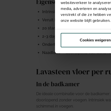
Eigenschappen van een lava
websiteverkeer te analyseren
media, adverteren en analys
Intrinsiek waterdicht
— door de epoxy
verstrekt of die ze hebben v
Veruit het beste product
voor zowel v
onze website blijft gebruiken.
20 standaardkleuren
— NCS en RAL o
2-3 dagen werktijd
— inclusief droogt
Cookies weigeren
Onderhoud
— mag zelfs met chloor e
Naadloos
— doorlopend van wand naa
Lavasteen vloer per r
In de badkamer
De ideale combinatie voor de badkamer: 
doorlopend zonder voegen. Intrinsiek wa
schimmel in voegen.