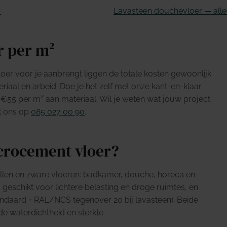
→
Lavasteen douchevloer — alles
r per m²
er voor je aanbrengt liggen de totale kosten gewoonlijk
riaal en arbeid. Doe je het zelf met onze kant-en-klaar
n €55 per m² aan materiaal. Wil je weten wat jouw project
l ons op
085 027 00 90
.
icrocement vloer?
ellen en zware vloeren: badkamer, douche, horeca en
 geschikt voor lichtere belasting en droge ruimtes, en
andaard + RAL/NCS tegenover 20 bij lavasteen). Beide
 de waterdichtheid en sterkte.