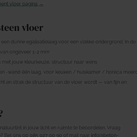
ment vloer pagina →
teen vloer
 een dunne egalisatielaag voor een vlakke ondergrond. In d
van ongeveer 1-2 mm
 met jouw kleurkeuze, structuur naar wens
n -wand één laag, voor keuken / huiskamer / horeca meer
ht en strak de structuur van de vloer wordt — van fijn en
?
natuurtint in jouw licht en ruimte te beoordelen. Vraag
ie? Bel ons op
085 027 00 90
of mail naar
info@beton-