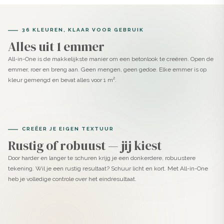
36 KLEUREN, KLAAR VOOR GEBRUIK
Alles uit 1 emmer
All-in-One is de makkelijkste manier om een betonlook te creëren. Open de
emmer, roer en breng aan. Geen mengen, geen gedoe. Elke emmer is op
kleur gemengd en bevat alles voor 1 m².
CREËER JE EIGEN TEXTUUR
Rustig of robuust — jij kiest
Door harder en langer te schuren krijg je een donkerdere, robuustere
tekening. Wil je een rustig resultaat? Schuur licht en kort. Met All-in-One
heb je volledige controle over het eindresultaat.