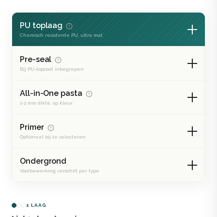
PU toplaag
Chemisch resistente PU, ultra mat
Pre-seal
Bij PU-topcoat inbegrepen
All-in-One pasta
1-2 mm dikte, op kleur
Primer
Optioneel bij te selecteren
Ondergrond
Voorbewerking verschilt per type
1 LAAG