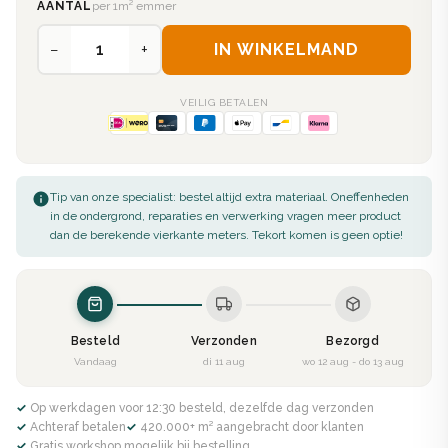
AANTAL
per 1m² emmer
−
+
IN WINKELMAND
VEILIG BETALEN
Tip van onze specialist: bestel altijd extra materiaal. Oneffenheden
in de ondergrond, reparaties en verwerking vragen meer product
dan de berekende vierkante meters. Tekort komen is geen optie!
Besteld
Verzonden
Bezorgd
Vandaag
di 11 aug
wo 12 aug - do 13 aug
✓ Op werkdagen voor 12:30 besteld, dezelfde dag verzonden
✓ Achteraf betalen
✓ 420.000+ m² aangebracht door klanten
✓ Gratis workshop mogelijk bij bestelling