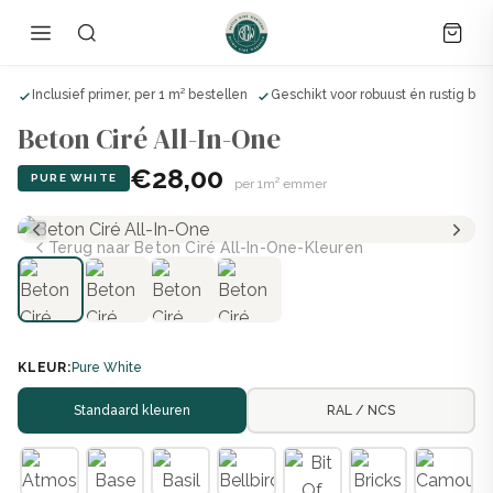
ik
Inclusief primer, per 1 m² bestellen
Geschikt voor robuust én rustig bet
Beton Ciré All-In-One
€28,00
PURE WHITE
per 1m² emmer
Terug naar Beton Ciré All-In-One-Kleuren
KLEUR:
Pure White
Standaard kleuren
RAL / NCS