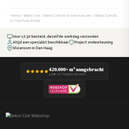
Home
/
Beton Ciré
/
Beton Ciré All-In-One-Kleuren
/ Beton Ciré All-
In-One Pure White
Voor 12:30 besteld, dezelfde werkdag verzonden
Altijd een specialist beschikbaar
Project ondersteuning
Showroom in Den Haag
420.000+ m² aangebracht
4,9★ uit Google reviews
Gereedschapset Kant & Klaar
+€89,99
Spaan, 3x PU roller, kwast, PU garde,
tape, 2x verfbak, vachtroller