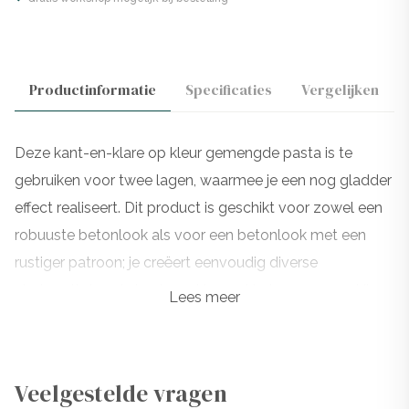
Productinformatie
Specificaties
Vergelijken
Deze kant-en-klare op kleur gemengde pasta is te
gebruiken voor twee lagen, waarmee je een nog gladder
effect realiseert. Dit product is geschikt voor zowel een
robuuste betonlook als voor een betonlook met een
rustiger patroon; je creëert eenvoudig diverse
eindresultaten. Je kunt een kleurpakket aanvragen. Hier
Lees meer
zitten alle kleuren in van ons gehele assortiment. Deze is
gratis. Je betaalt slechts borg. De borg wordt
teruggestort zodra het kleurpakket bij ons retour is. Je
Veelgestelde vragen
kunt ook gratis
kleurstalen
aanvragen.