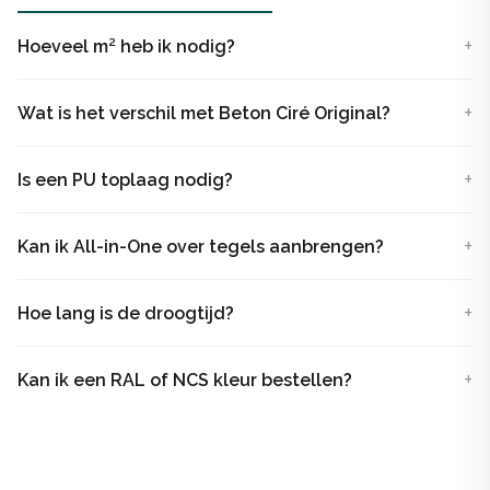
Het pakket bevat:
Hoeveel m² heb ik nodig?
Primer
Wat is het verschil met Beton Ciré Original?
Beton Ciré vanaf 1 m2 gemengd op kleur naar keuze.
1 kg
Is een PU toplaag nodig?
Presealer
1 toplaag PU voor waterdichtheid en vuil afstotend.
Kan ik All-in-One over tegels aanbrengen?
Keuze uit meerdere lagen Pu.
Hoe lang is de droogtijd?
Kan ik een RAL of NCS kleur bestellen?