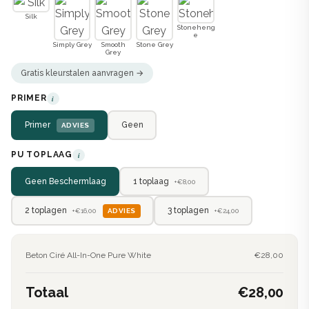
Silk
Stoneheng
e
Simply Grey
Smooth
Stone Grey
Grey
Gratis kleurstalen aanvragen →
PRIMER
i
Primer
Geen
ADVIES
PU TOPLAAG
i
Geen Beschermlaag
1 toplaag
+€8,00
2 toplagen
3 toplagen
ADVIES
+€16,00
+€24,00
Beton Ciré All-In-One Pure White
€28,00
Totaal
€28,00