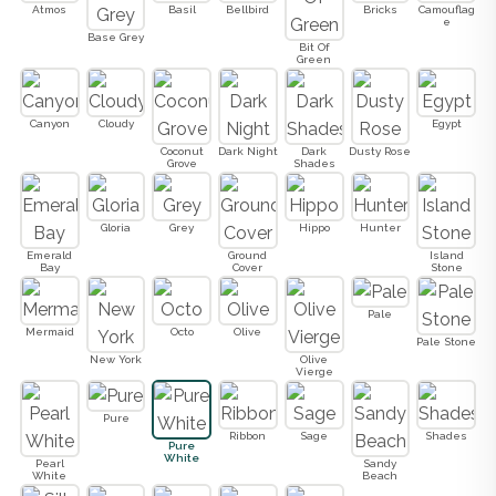
Atmos
Basil
Bellbird
Bricks
Camouflag
e
Base Grey
Bit Of
Green
Canyon
Cloudy
Egypt
Coconut
Dark Night
Dark
Dusty Rose
Grove
Shades
Gloria
Grey
Hippo
Hunter
Emerald
Ground
Island
Bay
Cover
Stone
Pale
Mermaid
Octo
Olive
Pale Stone
New York
Olive
Vierge
Pure
Ribbon
Sage
Shades
Pure
White
Pearl
Sandy
White
Beach