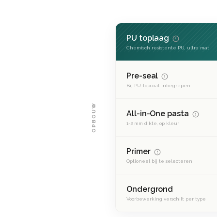
PU toplaag
Chemisch resistente PU, ultra mat
Pre-seal
Bij PU-topcoat inbegrepen
OPBOUW
All-in-One pasta
1-2 mm dikte, op kleur
Primer
Optioneel bij te selecteren
Ondergrond
Voorbewerking verschilt per type