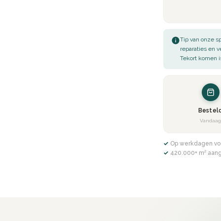
Tip van onze sp
reparaties en 
Tekort komen i
Bestel
Vandaa
✓ Op werkdagen vo
✓ 420.000+ m² aan