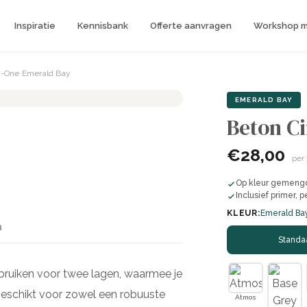
Inspiratie
Kennisbank
Offerte aanvragen
Workshop me
In-One Emerald Bay
EMERALD BAY
Beton Ci
€28,00
per
Op kleur gemengde
Inclusief primer, p
KLEUR:
Emerald Ba
n
Standa
bruiken voor twee lagen, waarmee je
 geschikt voor zowel een robuuste
Atmos