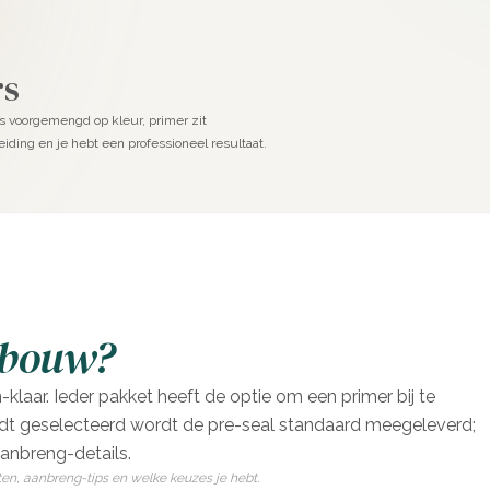
rs
is voorgemengd op kleur, primer zit
iding en je hebt een professioneel resultaat.
pbouw?
laar. Ieder pakket heeft de optie om een primer bij te
rdt geselecteerd wordt de pre-seal standaard meegeleverd;
aanbreng-details.
ten, aanbreng-tips en welke keuzes je hebt.