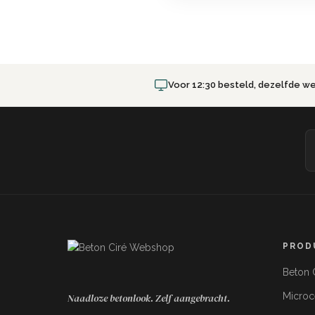
Voor 12:30 besteld, dezelfde w
Gereedschapset Kant & Klaar
PROD
+€89,99
Spaan, 3x PU roller, kwast, PU garde,
Beton C
tape, 2x verfbak, vachtroller
Micro
Naadloze betonlook. Zelf aangebracht.