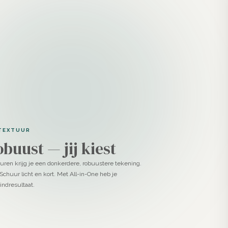
 TEXTUUR
obuust — jij kiest
huren krijg je een donkerdere, robuustere tekening.
 Schuur licht en kort. Met All-in-One heb je
eindresultaat.