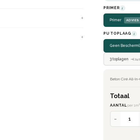
PRIMER
i
Primer
ADVIES
PU TOPLAAG
i
Geen Bescherml
3 toplagen
+€24,
Beton Ciré All-I
Totaal
AANTAL
per 1m
−