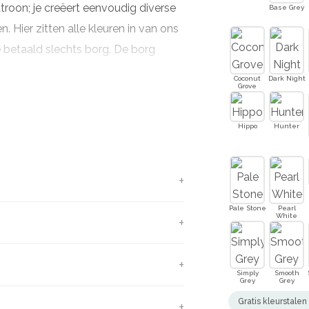
troon; je creëert eenvoudig diverse
Base Grey
. Hier zitten alle kleuren in van ons
Je betaald slechts borg. De borg
ur is. Je kunt ook 4
Coconut
Dark Night
Grove
Hippo
Hunter
. 1 kg voor 2 lagen
pcoat naar keuze, inclusief Pre-
Pale Stone
Pearl
White
Simply
Smooth
Grey
Grey
Gratis kleurstale