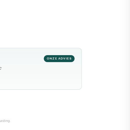
ONZE ADVIES
e
asting.