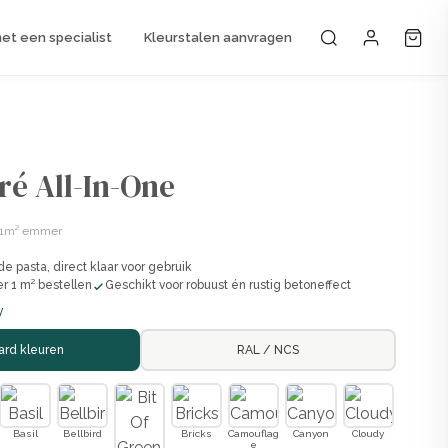
t een specialist
Kleurstalen aanvragen
Mijn accou
ré All-In-One
 1m² emmer
 pasta, direct klaar voor gebruik
er 1 m² bestellen
Geschikt voor robuust én rustig betoneffect
y
ard kleuren
RAL / NCS
Basil
Bellbird
Bricks
Camouflag
Canyon
Cloudy
e