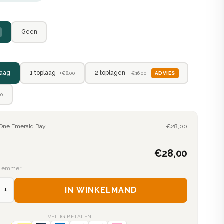
Geen
2 toplagen
aag
1 toplaag
ADVIES
+€16,00
+€8,00
00
n-One Emerald Bay
€28,00
€28,00
² emmer
+
IN WINKELMAND
VEILIG BETALEN