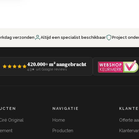
erkdag verzonden
Altijd een specialist beschikbaar
Project onde
420.000+ m² aangebracht
4,9★ uit Google reviews
UCTEN
NAVIGATIE
KLANTE
iré Original
Home
Offerte a
cement
Producten
Klanterva