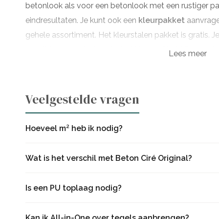
betonlook als voor een betonlook met een rustiger pa
eindresultaten. Je kunt ook een
kleurpakket
aanvragen
gehele assortiment. Het kleurstalen pakket is gratis. 
wordt terug gestort zodra het kleur pakket bij ons reto
Lees meer
gratis
kleurstalen
aanvragen.
Het pakket bevat:
Veelgestelde vragen
Primer
Beton Ciré vanaf 1 m2 gemengd op kleur naar keuze
Hoeveel m² heb ik nodig?
Waterdicht maken met één of meerdere lagen Pu to
sealer
Wat is het verschil met Beton Ciré Original?
Is een PU toplaag nodig?
Kan ik All-in-One over tegels aanbrengen?