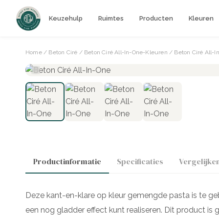
Keuzehulp
Ruimtes
Producten
Kleuren
Home
/
Beton Ciré
/
Beton Ciré All-In-One-Kleuren
/ Beton Ciré All-
Productinformatie
Specificaties
Vergelijke
Deze kant-en-klare op kleur gemengde pasta is te ge
een nog gladder effect kunt realiseren. Dit product is