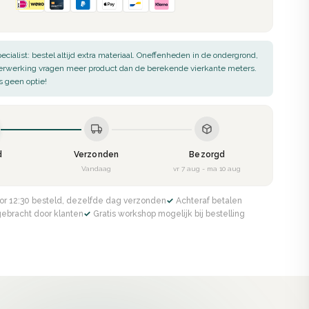
ecialist: bestel altijd extra materiaal. Oneffenheden in de ondergrond,
verwerking vragen meer product dan de berekende vierkante meters.
s geen optie!
d
Verzonden
Bezorgd
g
Vandaag
vr 7 aug - ma 10 aug
or 12:30 besteld, dezelfde dag verzonden
✓ Achteraf betalen
gebracht door klanten
✓ Gratis workshop mogelijk bij bestelling