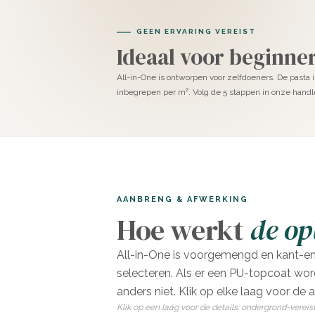
GEEN ERVARING VEREIST
Ideaal voor beginne
All-in-One is ontworpen voor zelfdoeners. De pasta 
inbegrepen per m². Volg de 5 stappen in onze handle
AANBRENG & AFWERKING
Hoe werkt
de o
All-in-One is voorgemengd en kant-en-k
selecteren. Als er een PU-topcoat wo
anders niet. Klik op elke laag voor de 
Klik op een laag voor de details: ondergrond-vereis