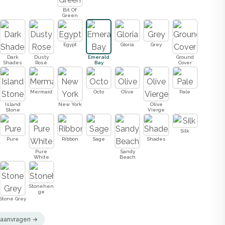
Bit Of
Green
Egypt
Gloria
Grey
Dark
Dusty
Emerald
Ground
Shades
Rose
Bay
Cover
Mermaid
Octo
Olive
Pale
Island
New York
Olive
Stone
Vierge
Silk
Pure
Ribbon
Sage
Shades
Pure
Sandy
White
Beach
Stonehen
ge
Stone Grey
n aanvragen →