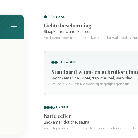
1 LAAG
Lichte bescherming
Slaapkamer wand, kantoor
Voldoende voor minimale slijtage zonder waterbelasting.
2 LAGEN
Standaard woon- en gebruiksruimt
Woonkamer, hal, vloer, trap, meubel, werkblad
Volledig vlek- en krasvast bij dagelijks gebruik.
3 LAGEN
Natte cellen
Badkamer, douche, sauna
Volledig waterdicht bij directe en aanhoudende waterbel