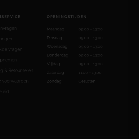
NSERVICE
OPENINGSTIJDEN
anvragen
Maandag
09:00 – 13:00
Dinsdag
09:00 – 13:00
ringen
Woensdag
09:00 – 13:00
elde vragen
Donderdag
09:00 – 13:00
opnemen
Vrijdag
09:00 – 13:00
ng & Retourneren
Zaterdag
11:00 – 13:00
 voorwaarden
Zondag
Gesloten
eleid