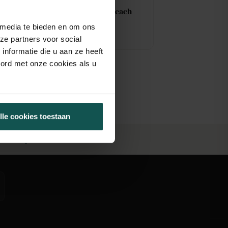
Beton Ciré Original (Peach
Blossom Dark 1017)
 media te bieden en om ons
€
31,00
ze partners voor social
nformatie die u aan ze heeft
oord met onze cookies als u
lle cookies toestaan
teuning
Showroom in Den Haag