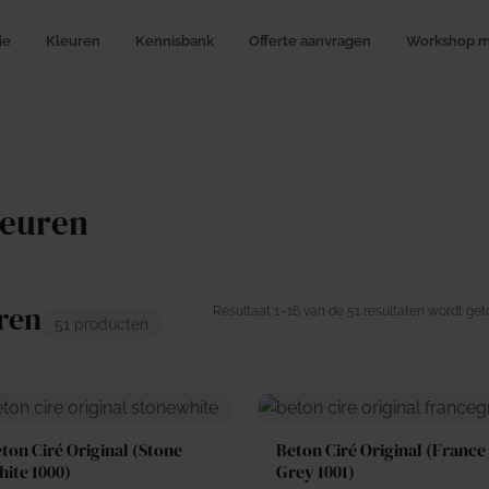
ie
Kleuren
Kennisbank
Offerte aanvragen
Workshop me
leuren
uren
Resultaat 1–16 van de 51 resultaten wordt ge
51 producten
ton Ciré Original (Stone
Beton Ciré Original (France
ite 1000)
Grey 1001)