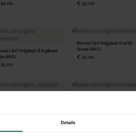
31,00
€
31,00
Beton Ciré Original (Earth
Stone 1005)
ton Ciré Original (Elephant
in 1004)
€
31,00
31,00
ton Ciré Original (Jack
Beton Ciré Original (Azul B
ack 1008)
1010)
31,00
€
31,00
Details