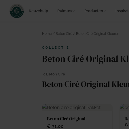
Keuzehulp
Ruimtes
Producten
Inspirat
Home
/
Beton Ciré
/ Beton Ciré Original Kleuren
COLLECTIE
Beton Ciré Original K
Beton Ciré
Beton Ciré Original Kle
Beton Ciré Original
Be
Wh
€
31,00