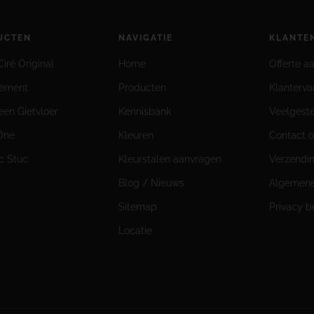
UCTEN
NAVIGATIE
KLANTE
iré Original
Home
Offerte a
cement
Producten
Klanterva
een Gietvloer
Kennisbank
Veelgest
-One
Kleuren
Contact 
ic Stuc
Kleurstalen aanvragen
Verzendi
Blog / Nieuws
Algemene
Sitemap
Privacy b
Locatie