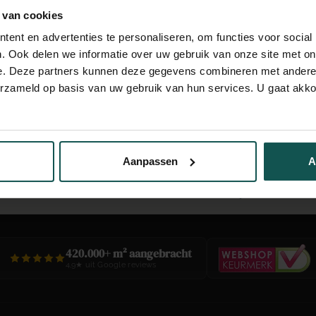
 van cookies
ton Ciré Original (Powder
Beton Ciré Original (Peach
ent en advertenties te personaliseren, om functies voor social
in 1015)
Blossom Light 1016)
. Ook delen we informatie over uw gebruik van onze site met on
31,00
€
31,00
e. Deze partners kunnen deze gegevens combineren met andere i
erzameld op basis van uw gebruik van hun services. U gaat akk
→
1
2
3
4
Aanpassen
A
 werkdag verzonden
Altijd een specialist beschikbaar
Project onders
420.000+ m² aangebracht
4,9★ uit Google reviews