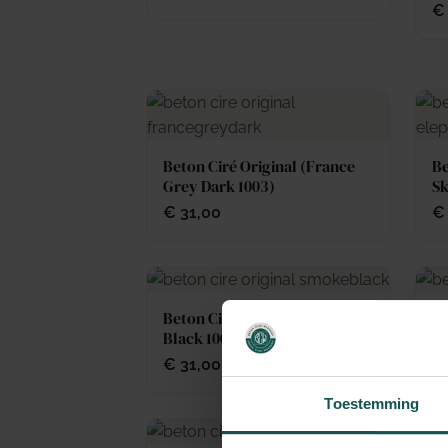
€
Beton Ciré Original (France
Be
Grey Dark 1003)
Sk
€
31,00
€
Beton Ciré Original (Smoke
Be
Black 1007)
Bl
€
31,00
€
Toestemming