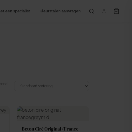
t een specialist
Kleurstalen aanvragen
Mijn account
toond
Beton Ciré Original (France