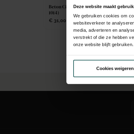
Beton Ciré Original (Lavendel
Deze website maakt gebruik
1014)
Be
We gebruiken cookies om cont
Sk
€
31,00
websiteverkeer te analyseren
€
media, adverteren en analys
verstrekt of die ze hebben v
onze website blijft gebruiken.
Cookies weigeren
Voor 12:30 besteld, dezelfde