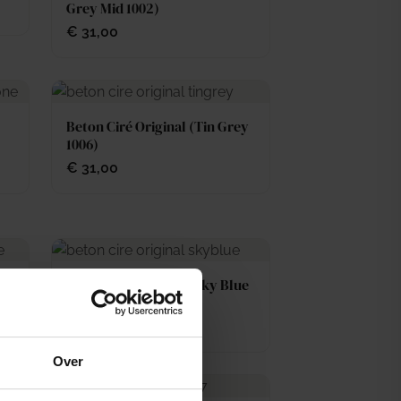
Grey Mid 1002)
€
31,00
Beton Ciré Original (Tin Grey
1006)
€
31,00
lue
Beton Ciré Original (Sky Blue
1011)
€
31,00
Over