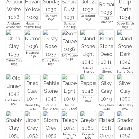
Sunday
Goldzand
Old
1030
1032
Romance
Antique
Havanna
Sahara
Deep Earth
1033
White 1028
Yellow 1029
Dust 1031
1034
Nutmeg
Soft Taupe
1036
1038
China Clay
Dusty Rose
1035
1037
Island
Island
Island
Stone
Stone
Stone Dark
Light 1040
Deep 1041
1042
Pepper
Old Linnen
1048
1043
Dried Clay
Pebble
Taupe
Silky Grey
Silver Clay
1044
Stone 1045
Light 1046
1049
1050
Telegrey
Greyish
1054
1060