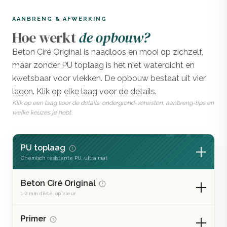
AANBRENG & AFWERKING
Hoe werkt
de opbouw?
Beton Ciré Original is naadloos en mooi op zichzelf,
maar zonder PU toplaag is het niet waterdicht en
kwetsbaar voor vlekken. De opbouw bestaat uit vier
lagen. Klik op elke laag voor de details.
Klik op een laag voor de details: ondergrond-vereisten, aanbreng-tips en
welke keuzes je hebt.
PU toplaag
Chemisch resistente PU, ultra mat
Beton Ciré Original
1-2 mm dikte, op kleur
Primer