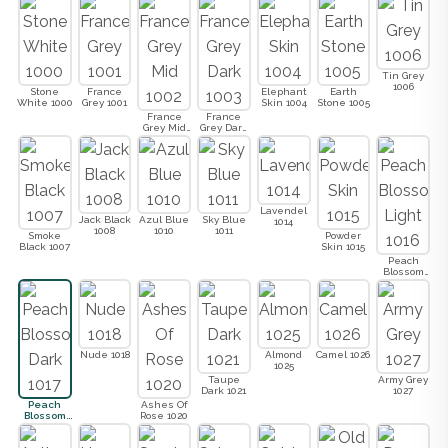
Tin Grey
1006
Stone
France
Elephant
Earth
White 1000
Grey 1001
Skin 1004
Stone 1005
France
France
Grey Mid
Grey Dark
1002
1003
Lavendel
Jack Black
Azul Blue
Sky Blue
1014
1008
1010
1011
Smoke
Powder
Black 1007
Skin 1015
Peach
Blossom
Light 1016
Nude 1018
Almond
Camel 1026
1025
Taupe
Army Grey
Dark 1021
1027
Peach
Ashes Of
Blossom
Rose 1020
Dark 1017