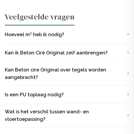
Beton Ciré Original kopen?
Veelgestelde vragen
Bestel hier de Beton Ciré Original. Je ontvangt de kant
en klare beton ciré pasta op kleur, inclusief primer. Twijfel
Hoeveel m² heb ik nodig?
je nog over de kleur? Hier kun je een kleurpakket
aanvragen! Zodra het pakket in huis is, kun je direct aan
Kan ik Beton Ciré Original zelf aanbrengen?
de slag!
Kan Beton cire Original over tegels worden
aangebracht?
Is een PU toplaag nodig?
Wat is het verschil tussen wand- en
vloertoepassing?