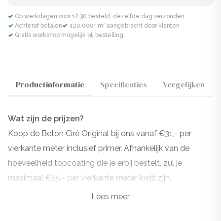
✓ Op werkdagen voor 12:30 besteld, dezelfde dag verzonden
✓ Achteraf betalen
✓ 420.000+ m² aangebracht door klanten
✓ Gratis workshop mogelijk bij bestelling
Productinformatie
Specificaties
Vergelijken
Wat zijn de prijzen?
Koop de Beton Ciré Original bij ons vanaf €31,- per
vierkante meter inclusief primer. Afhankelijk van de
hoeveelheid topcoating die je erbij bestelt, zul je
maximaal €55,- per vierkante meter kwijt zijn.
Lees meer
Wil je extra instructies erbij? Dan staan onze experts
klaar om je te helpen met jouw perfecte verbouwing!