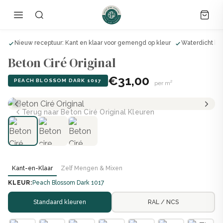
ls
Nieuw receptuur: Kant en klaar voor gemengd op kleur
Waterdicht bij
Beton Ciré Original
€31,00
PEACH BLOSSOM DARK 1017
per m²
Terug naar Beton Ciré Original Kleuren
Kant-en-Klaar
Zelf Mengen & Mixen
KLEUR:
Peach Blossom Dark 1017
Standaard kleuren
RAL / NCS