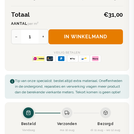
Totaal
€31,00
AANTAL
per m²
−
+
IN WINKELMAND
VEILIG BETALEN
Tip van onze specialist: bestel altijd extra materiaal. Oneffenheden
in de ondergrond, reparaties en verwerking vragen meer product
dan de berekende vierkante meters. Tekort komen is geen optie!
Besteld
Verzonden
Bezorgd
Vandaag
ma 10 aug
di 11 aug - wo 12 aug