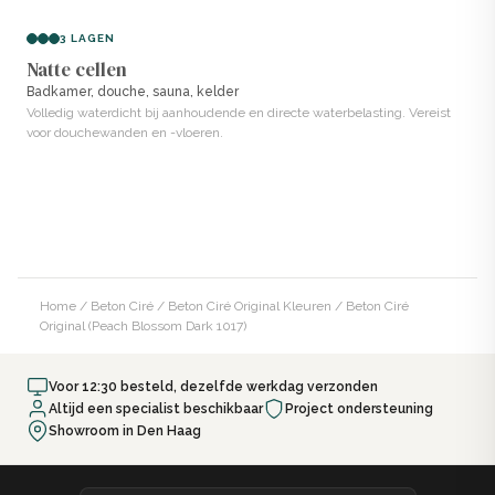
3 LAGEN
Natte cellen
Badkamer, douche, sauna, kelder
Volledig waterdicht bij aanhoudende en directe waterbelasting. Vereist
voor douchewanden en -vloeren.
Home
/
Beton Ciré
/
Beton Ciré Original Kleuren
/ Beton Ciré
Original (Peach Blossom Dark 1017)
Voor 12:30 besteld, dezelfde werkdag verzonden
Altijd een specialist beschikbaar
Project ondersteuning
Showroom in Den Haag