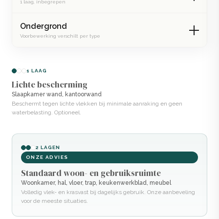
1 laag, inbegrepen
Ondergrond
Voorbewerking verschilt per type
1 LAAG
Lichte bescherming
Slaapkamer wand, kantoorwand
Beschermt tegen lichte vlekken bij minimale aanraking en geen
waterbelasting. Optioneel.
2 LAGEN
ONZE ADVIES
Standaard woon- en gebruiksruimte
Woonkamer, hal, vloer, trap, keukenwerkblad, meubel
Volledig vlek- en krasvast bij dagelijks gebruik. Onze aanbeveling
voor de meeste situaties.