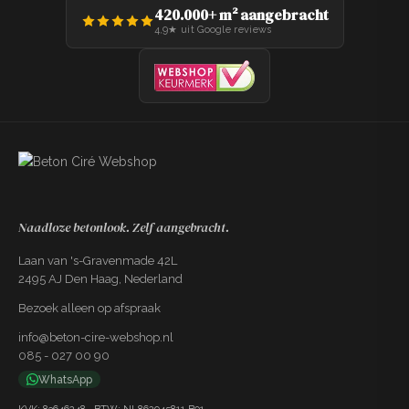
420.000+ m² aangebracht
4,9★ uit Google reviews
Gereedschapset Kant & Klaar
+€89,99
Spaan, 3x PU roller, kwast, PU garde,
tape, 2x verfbak, vachtroller
Naadloze betonlook. Zelf aangebracht.
Laan van 's-Gravenmade 42L
2495 AJ Den Haag, Nederland
Bezoek alleen op afspraak
info@beton-cire-webshop.nl
085 - 027 00 90
WhatsApp