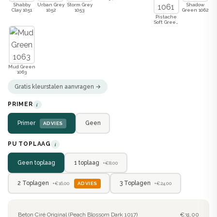
Shabby
Urban Grey
Storm Grey
Shadow
Clay 1051
1052
1053
Green 1062
Pistache
Soft Green
1061
Mud Green
1063
Gratis kleurstalen aanvragen →
PRIMER
i
Primer
Geen
ADVIES
PU TOPLAAG
i
Geen toplaag
1 toplaag
+€8,00
2 Toplagen
3 Toplagen
ADVIES
+€16,00
+€24,00
Beton Ciré Original (Peach Blossom Dark 1017)
€31,00