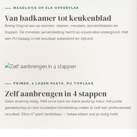
NAADLOOS OP ELK OPPERVLAK
Van badkamer tot keukenblad
Breng Original aan op wanden, vloeren, meubels, aanrechtbladen en
trappen. De minerale samenstelling hecht op vrijwel elke ondergrond. Met
een PU toplaag is het resultaat waterdicht en slijtvast.
PRIMER, 2 LAGEN PASTA, PU TOPLAAG
Zelf aanbrengen in 4 stappen
Geen ervaring nodig. Met onze kant-en-klare pasta op kleur, het juiste
gereedschap en een duidelijke handleiding creëer je zelf een professioneel
resultaat. Elke m² apart bestelbaar — betaal alleen wat je nodig hebt.