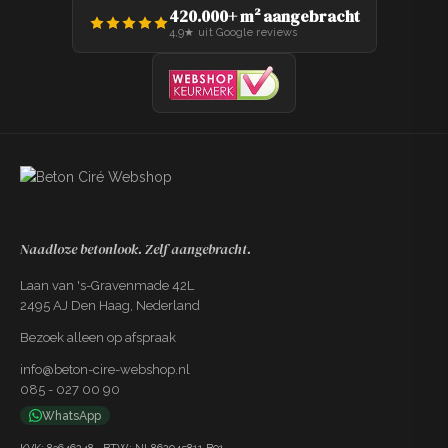
420.000+ m² aangebracht
4,9★ uit Google reviews
Gereedschapset Kant & Klaar
+€89,99
Spaan, 3x PU roller, kwast, PU garde,
tape, 2x verfbak, vachtroller
Naadloze betonlook. Zelf aangebracht.
Laan van 's-Gravenmade 42L
2495 AJ Den Haag, Nederland
Bezoek alleen op afspraak
info@beton-cire-webshop.nl
085 - 027 00 90
WhatsApp