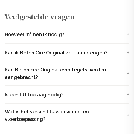
Beton Ciré Original kopen?
Veelgestelde vragen
Bestel hier de Beton Ciré Original. Je ontvangt de kant
en klare beton ciré pasta op kleur, inclusief primer. Twijfel
Hoeveel m² heb ik nodig?
je nog over de kleur? Hier kun je een kleurpakket
aanvragen! Zodra het pakket in huis is, kun je direct aan
Kan ik Beton Ciré Original zelf aanbrengen?
de slag! Je kunt ook gratis
kleurstalen
aanvragen.
Kan Beton cire Original over tegels worden
aangebracht?
Is een PU toplaag nodig?
Wat is het verschil tussen wand- en
vloertoepassing?