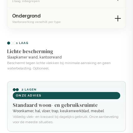
1 laag, inbegrepen
Ondergrond
Voorbewerking verschilt per type
1 LAAG
Lichte bescherming
Slaapkamer wand, kantoorwand
Beschermt tegen lichte vlekken bij minimale aanraking en geen
waterbelasting. Optioneel.
2 LAGEN
ONZE ADVIES
Standaard woon- en gebruiksruimte
Woonkamer, hal, vloer, trap, keukenwerkblad, meubel
Volledig vlek- en krasvast bij dagelijks gebruik. Onze aanbeveling
voor de meeste situaties.