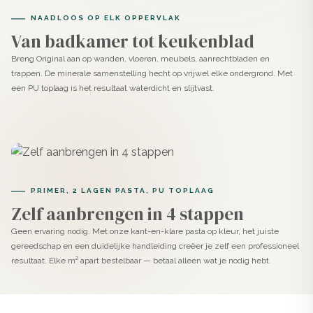
NAADLOOS OP ELK OPPERVLAK
Van badkamer tot keukenblad
Breng Original aan op wanden, vloeren, meubels, aanrechtbladen en
trappen. De minerale samenstelling hecht op vrijwel elke ondergrond. Met
een PU toplaag is het resultaat waterdicht en slijtvast.
PRIMER, 2 LAGEN PASTA, PU TOPLAAG
Zelf aanbrengen in 4 stappen
Geen ervaring nodig. Met onze kant-en-klare pasta op kleur, het juiste
gereedschap en een duidelijke handleiding creëer je zelf een professioneel
resultaat. Elke m² apart bestelbaar — betaal alleen wat je nodig hebt.