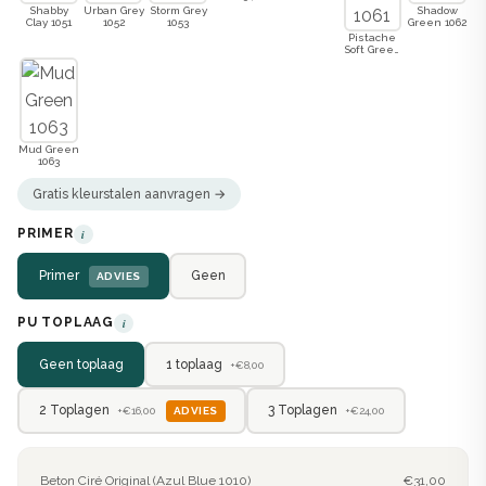
Shabby
Urban Grey
Storm Grey
Shadow
Clay 1051
1052
1053
Green 1062
Pistache
Soft Green
1061
Mud Green
1063
Gratis kleurstalen aanvragen →
PRIMER
i
Primer
Geen
ADVIES
PU TOPLAAG
i
Geen toplaag
1 toplaag
+€8,00
2 Toplagen
3 Toplagen
ADVIES
+€16,00
+€24,00
Beton Ciré Original (Azul Blue 1010)
€31,00