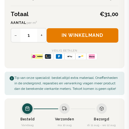
Totaal
€31,00
AANTAL
per m²
−
+
IN WINKELMAND
VEILIG BETALEN
Tip van onze specialist: bestel altijd extra materiaal. Oneffenheden
in de ondergrond, reparaties en verwerking vragen meer product
dan de berekende vierkante meters. Tekort komen is geen optie!
Besteld
Verzonden
Bezorgd
Vandaag
ma 10 aug
di 11 aug - wo 12 aug