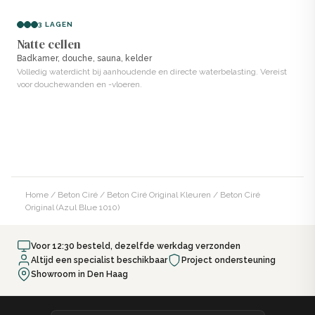
3 LAGEN
Natte cellen
Badkamer, douche, sauna, kelder
Volledig waterdicht bij aanhoudende en directe waterbelasting. Vereist
voor douchewanden en -vloeren.
Home
/
Beton Ciré
/
Beton Ciré Original Kleuren
/ Beton Ciré
Original (Azul Blue 1010)
Voor 12:30 besteld, dezelfde werkdag verzonden
Altijd een specialist beschikbaar
Project ondersteuning
Showroom in Den Haag