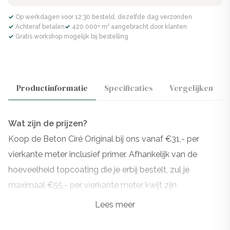
✓ Op werkdagen voor 12:30 besteld, dezelfde dag verzonden
✓ Achteraf betalen
✓ 420.000+ m² aangebracht door klanten
✓ Gratis workshop mogelijk bij bestelling
Productinformatie
Specificaties
Vergelijken
Wat zijn de prijzen?
Koop de Beton Ciré Original bij ons vanaf €31,- per
vierkante meter inclusief primer. Afhankelijk van de
hoeveelheid topcoating die je erbij bestelt, zul je
maximaal €55,- per vierkante meter kwijt zijn.
Lees meer
Wil je extra instructies erbij? Dan staan onze experts
klaar om je te helpen met jouw perfecte verbouwing!