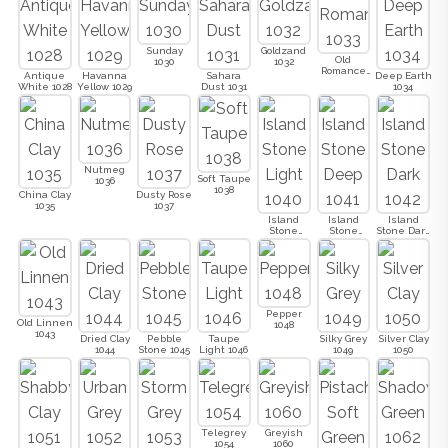
Sunday
Goldzand
Old
1030
1032
Romance
Antique
Havanna
Sahara
Deep Earth
1033
White 1028
Yellow 1029
Dust 1031
1034
Nutmeg
Soft Taupe
1036
1038
China Clay
Dusty Rose
1035
1037
Island
Island
Island
Stone
Stone
Stone Dark
Light 1040
Deep 1041
1042
Pepper
Old Linnen
1048
1043
Dried Clay
Pebble
Taupe
Silky Grey
Silver Clay
1044
Stone 1045
Light 1046
1049
1050
Telegrey
Greyish
1054
1060