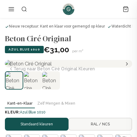
ls
Nieuw receptuur: Kant en klaar voor gemengd op kleur
Waterdicht bij
Beton Ciré Original
€31,00
AZUL BLUE 1010
per m²
Terug naar Beton Ciré Original Kleuren
Kant-en-Klaar
Zelf Mengen & Mixen
KLEUR:
Azul Blue 1010
Standaard kleuren
RAL / NCS