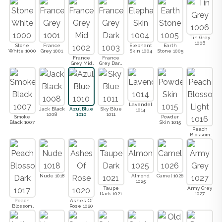
Tin Grey
1006
Stone
France
Elephant
Earth
White 1000
Grey 1001
Skin 1004
Stone 1005
France
France
Grey Mid
Grey Dark
1002
1003
Lavendel
Jack Black
Azul Blue
Sky Blue
1014
1008
1010
1011
Smoke
Powder
Black 1007
Skin 1015
Peach
Blossom
Light 1016
Nude 1018
Almond
Camel 1026
1025
Taupe
Army Grey
Dark 1021
1027
Peach
Ashes Of
Blossom
Rose 1020
Dark 1017