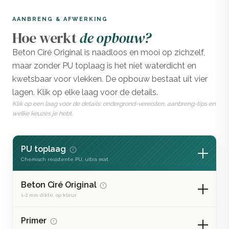
AANBRENG & AFWERKING
Hoe werkt
de opbouw?
Beton Ciré Original is naadloos en mooi op zichzelf,
maar zonder PU toplaag is het niet waterdicht en
kwetsbaar voor vlekken. De opbouw bestaat uit vier
lagen. Klik op elke laag voor de details.
Klik op een laag voor de details: ondergrond-vereisten, aanbreng-tips en
welke keuzes je hebt.
PU toplaag
Chemisch resistente PU, ultra mat
Beton Ciré Original
1-2 mm dikte, op kleur
Primer