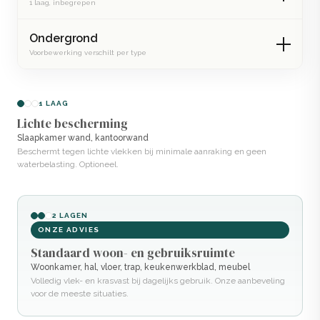
1 laag, inbegrepen
Ondergrond
Voorbewerking verschilt per type
1 LAAG
Lichte bescherming
Slaapkamer wand, kantoorwand
Beschermt tegen lichte vlekken bij minimale aanraking en geen
waterbelasting. Optioneel.
2 LAGEN
ONZE ADVIES
Standaard woon- en gebruiksruimte
Woonkamer, hal, vloer, trap, keukenwerkblad, meubel
Volledig vlek- en krasvast bij dagelijks gebruik. Onze aanbeveling
voor de meeste situaties.