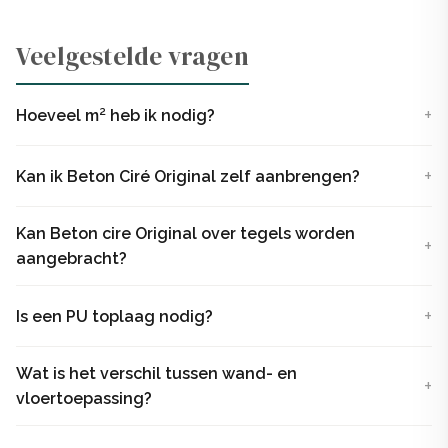
Beton Ciré Original kopen?
Veelgestelde vragen
Bestel hier de Beton Ciré Original. Je ontvangt de kant
en klare beton ciré pasta op kleur, inclusief primer. Twijfel
Hoeveel m² heb ik nodig?
je nog over de kleur? Hier kun je een kleurpakket
aanvragen! Zodra het pakket in huis is, kun je direct aan
Kan ik Beton Ciré Original zelf aanbrengen?
de slag! Je kunt ook gratis
kleurstalen
aanvragen.
Kan Beton cire Original over tegels worden
aangebracht?
Is een PU toplaag nodig?
Wat is het verschil tussen wand- en
vloertoepassing?