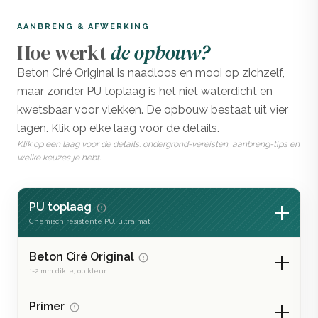
AANBRENG & AFWERKING
Hoe werkt
de opbouw?
Beton Ciré Original is naadloos en mooi op zichzelf,
maar zonder PU toplaag is het niet waterdicht en
kwetsbaar voor vlekken. De opbouw bestaat uit vier
lagen. Klik op elke laag voor de details.
Klik op een laag voor de details: ondergrond-vereisten, aanbreng-tips en
welke keuzes je hebt.
PU toplaag
Chemisch resistente PU, ultra mat
Beton Ciré Original
1-2 mm dikte, op kleur
Primer