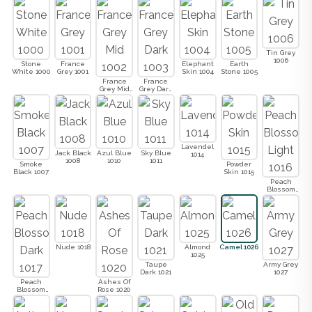
Tin Grey
1006
Stone
France
Elephant
Earth
White 1000
Grey 1001
Skin 1004
Stone 1005
France
France
Grey Mid
Grey Dark
1002
1003
Lavendel
Jack Black
Azul Blue
Sky Blue
1014
1008
1010
1011
Smoke
Powder
Black 1007
Skin 1015
Peach
Blossom
Light 1016
Nude 1018
Almond
Camel 1026
1025
Taupe
Army Grey
Dark 1021
1027
Peach
Ashes Of
Blossom
Rose 1020
Dark 1017