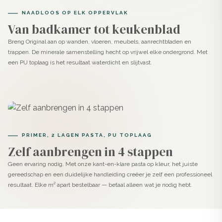
NAADLOOS OP ELK OPPERVLAK
Van badkamer tot keukenblad
Breng Original aan op wanden, vloeren, meubels, aanrechtbladen en
trappen. De minerale samenstelling hecht op vrijwel elke ondergrond. Met
een PU toplaag is het resultaat waterdicht en slijtvast.
PRIMER, 2 LAGEN PASTA, PU TOPLAAG
Zelf aanbrengen in 4 stappen
Geen ervaring nodig. Met onze kant-en-klare pasta op kleur, het juiste
gereedschap en een duidelijke handleiding creëer je zelf een professioneel
resultaat. Elke m² apart bestelbaar — betaal alleen wat je nodig hebt.