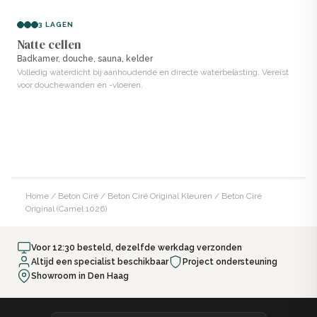
3 LAGEN
Natte cellen
Badkamer, douche, sauna, kelder
Volledig waterdicht bij aanhoudende en directe waterbelasting. Vereist
voor douchewanden en -vloeren.
Home
/
Beton Ciré
/
Beton Ciré Original Kleuren
/ Beton Ciré
Original (Camel 1026)
Voor 12:30 besteld, dezelfde werkdag verzonden
Altijd een specialist beschikbaar
Project ondersteuning
Showroom in Den Haag