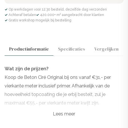
✓ Op werkdagen voor 12:30 besteld, dezelfde dag verzonden
✓ Achteraf betalen
✓ 420.000+ m² aangebracht door klanten
✓ Gratis workshop mogelijk bij bestelling
Productinformatie
Specificaties
Vergelijken
Wat zijn de prijzen?
Koop de Beton Ciré Original bij ons vanaf €31,- per
vierkante meter inclusief primer. Afhankelijk van de
hoeveelheid topcoating die je erbij bestelt, zul je
maximaal €55,- per vierkante meter kwijt zijn.
Lees meer
Wil je extra instructies erbij? Dan staan onze experts
klaar om je te helpen met jouw perfecte verbouwing!