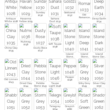
Sunday
Goldzand
Old
1030
1032
Romance
Antique
Havanna
Sahara
Deep Earth
1033
White 1028
Yellow 1029
Dust 1031
1034
Nutmeg
Soft Taupe
1036
1038
China Clay
Dusty Rose
1035
1037
Island
Island
Island
Stone
Stone
Stone Dark
Light 1040
Deep 1041
1042
Pepper
Old Linnen
1048
1043
Dried Clay
Pebble
Taupe
Silky Grey
Silver Clay
1044
Stone 1045
Light 1046
1049
1050
Telegrey
Greyish
1054
1060