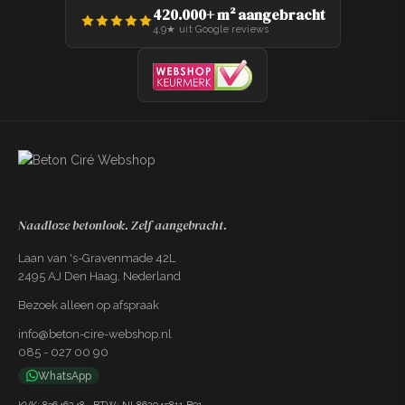
420.000+ m² aangebracht
4,9★ uit Google reviews
Gereedschapset Kant & Klaar
+€89,99
Spaan, 3x PU roller, kwast, PU garde,
tape, 2x verfbak, vachtroller
Naadloze betonlook. Zelf aangebracht.
Laan van 's-Gravenmade 42L
2495 AJ Den Haag, Nederland
Bezoek alleen op afspraak
info@beton-cire-webshop.nl
085 - 027 00 90
WhatsApp