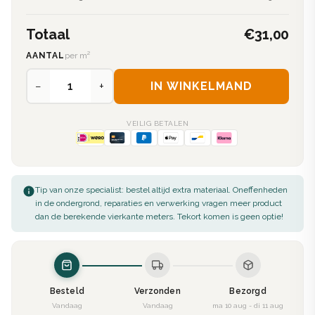
Totaal
€31,00
AANTAL
per m²
−
+
IN WINKELMAND
VEILIG BETALEN
Tip van onze specialist: bestel altijd extra materiaal. Oneffenheden
in de ondergrond, reparaties en verwerking vragen meer product
dan de berekende vierkante meters. Tekort komen is geen optie!
Besteld
Verzonden
Bezorgd
Vandaag
Vandaag
ma 10 aug - di 11 aug