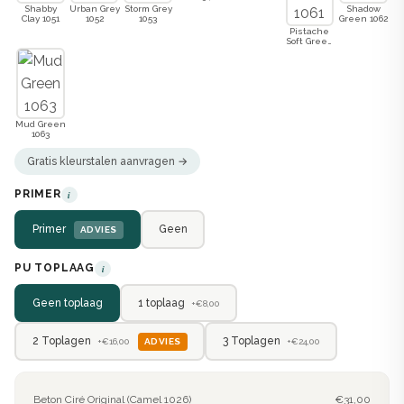
Shabby
Urban Grey
Storm Grey
Shadow
Clay 1051
1052
1053
Green 1062
Pistache
Soft Green
1061
Mud Green
1063
Gratis kleurstalen aanvragen →
PRIMER
i
Primer
Geen
ADVIES
PU TOPLAAG
i
Geen toplaag
1 toplaag
+€8,00
2 Toplagen
3 Toplagen
ADVIES
+€16,00
+€24,00
Beton Ciré Original (Camel 1026)
€31,00