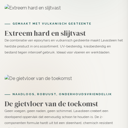
Toepassingen
GEMAAKT MET VULKANISCH GESTEENTE
Dankzij de neutrale tint van Seakale en de technische
Extreem hard en slijtvast
kracht van Lavasteen is dit product bijzonder geschikt
De combinatie van epoxyhars en vulkanisch gesteente maakt Lavasteen het
voor ruimtes waar rust en functionaliteit samenkomen.
hardste product in ons assortiment. UV-bestendig, krasbestendig en
bestand tegen intensief gebruik. Ideaal voor vloeren en werkbladen.
Ideaal voor vloeren, wanden, meubels en trappen in
woningen en commerciële ruimtes zoals winkels en
horeca.
Bestand tegen water en intensief gebruik. Dus
uitstekend geschikt voor badkamers, douches en
NAADLOOS, ROBUUST, ONDERHOUDSVRIENDELIJK
keukens.
De gietvloer van de toekomst
Hecht op ondergronden zoals beton, cement, tegels
Geen voegen, geen naden, geen schimmel. Lavasteen creëert een
doorlopend oppervlak dat eenvoudig schoon te houden is. De 2-
(met primer), gips, hout of MDF.
componenten formule hardt uit tot een steenhard, chemisch resistent