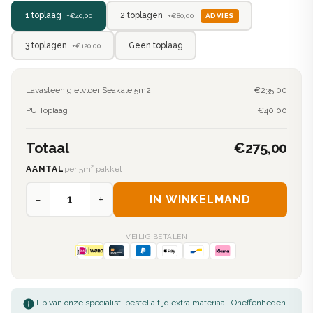
2 toplagen
1 toplaag
ADVIES
+€80,00
+€40,00
3 toplagen
Geen toplaag
+€120,00
Lavasteen gietvloer Seakale 5m2
€235,00
PU Toplaag
€40,00
Totaal
€275,00
AANTAL
per 5m² pakket
−
+
IN WINKELMAND
VEILIG BETALEN
Tip van onze specialist: bestel altijd extra materiaal. Oneffenheden