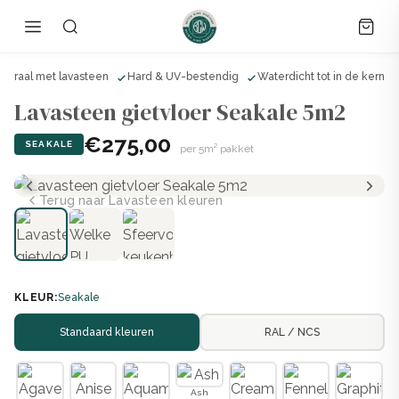
ineraal met lavasteen
Hard & UV-bestendig
Waterdicht tot in de kern
Lavasteen gietvloer Seakale 5m2
€275,00
SEAKALE
per 5m² pakket
Terug naar Lavasteen kleuren
KLEUR:
Seakale
Standaard kleuren
RAL / NCS
Ash