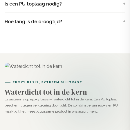
Is een PU toplaag nodig?
Wat is een Lavasteen gietvloer?
Lavasteen gietvloer
is een 2-componenten systeem.
Hoe lang is de droogtijd?
Het bestaat uit een A-component (Lavasteen pasta
met kleurpigment) en een B-component (verharder). Na
mengen ontstaat een stevige, smeerbare pasta die je
uitgiet en aanbrengt op vloeren, wanden, trappen of
meubels. Dankzij de technische samenstelling is deze
betonlook veel sterker dan traditionele stucproducten
en bovendien volledig waterdicht.
EPOXY BASIS, EXTREEM SLIJTVAST
Waterdicht tot in de kern
Het product is geen standaard gietvloer. Waar een
Lavasteen is op epoxy basis — waterdicht tot in de kern. Een PU toplaag
epoxy gietvloer wordt uitgegoten en vanzelf vloeit,
beschermt tegen verkleuring door licht. De combinatie van epoxy en PU
breng je Lavasteen Seakale met de hand aan. Dit geeft
maakt dit het meest duurzame product in ons assortiment.
je volledige controle over structuur, uitstraling en
afwerking.