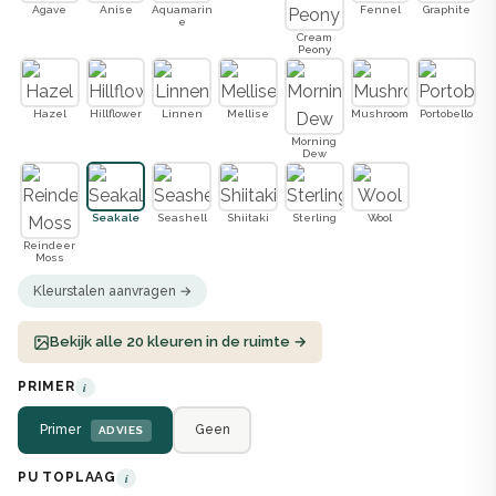
Agave
Anise
Aquamarin
Fennel
Graphite
e
Cream
Peony
Hazel
Hillflower
Linnen
Mellise
Mushroom
Portobello
Morning
Dew
Seakale
Seashell
Shiitaki
Sterling
Wool
Reindeer
Moss
Kleurstalen aanvragen →
Bekijk alle 20 kleuren in de ruimte →
PRIMER
i
Primer
Geen
ADVIES
PU TOPLAAG
i