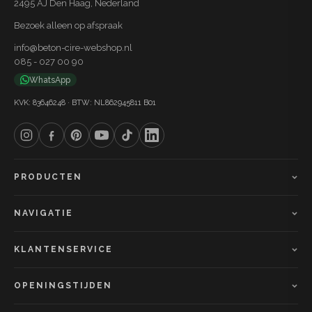
2495 AJ Den Haag, Nederland
Seakale. Zo werk je met de voordelen van dit
Bezoek alleen op afspraak
waterdichte en slijtvast systeem zonder de kunstmatige
info@beton-cire-webshop.nl
uitstraling van een gietvloer. Het eindresultaat? Een
085 - 027 00 90
stijlvolle betonlook afwerking met een frisse, neutrale
WhatsApp
tint die jarenlang meegaat.
KVK: 83646248 · BTW: NL862945811 B01
PRODUCTEN
NAVIGATIE
KLANTENSERVICE
OPENINGSTIJDEN