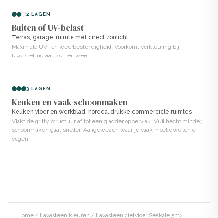
Normale stucproducten worden ook handmatig
2 LAGEN
aangebracht met een spaan. Ze hebben een
Buiten of UV-belast
Terras, garage, ruimte met direct zonlicht
vergelijkbare betonlook, maar zijn minder slijtvast en
Maximale UV- en weerbestendigheid. Voorkomt verkleuring bij
waterdicht dan de Lavasteen variant.
blootstelling aan zon en weer.
Een normale epoxy gietvloer wordt volledig vloeibaar
3 LAGEN
aangebracht en vormt een strakke, glanzende en
Keuken en vaak-schoonmaken
kunstmatige laag, opgebouwd uit epoxyhars. Deze
Keuken vloer en werkblad, horeca, drukke commerciële ruimtes
verkopen we niet.
Vlakt de gritty structuur af tot een gladder oppervlak. Vuil hecht minder,
schoonmaken gaat sneller. Aangewezen waar je vaak moet dweilen of
vegen.
Voordelen van Lavasteen gietvloer
in de kleur Seakale
Zeer hard en slijtvast. Bestand tegen intensief gebruik.
Naadloos en hygiënisch. Geen voegen of naden.
Waterdicht en vlekbestendig. Geschikt voor natte
Home
/
Lavasteen kleuren
/ Lavasteen gietvloer Seakale 5m2