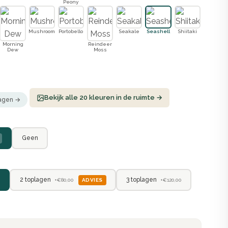
Peony
Mushroom
Portobello
Seakale
Seashell
Shiitaki
Morning
Reindeer
Dew
Moss
Bekijk alle 20 kleuren in de ruimte →
ragen →
Geen
2 toplagen
3 toplagen
ADVIES
+€80,00
+€120,00