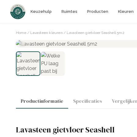
Keuzehulp
Ruimtes
Producten
Kleuren
Home
/
Lavasteen kleuren
/ Lavasteen gietvloer Seashell 5m2
Productinformatie
Specificaties
Vergelijke
Lavasteen gietvloer Seashell