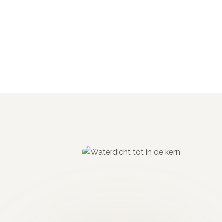
Aanbrengen van Lavasteen gietvloe
Bereid de ondergrond voor
– Gebruik bij een slech
hechting en stabiliteit.
Component A + B mengen
A component goed mengen tot een egale massa.
B component toe en meng 2-3 minuten.
1e laag aanbrengen
– Zet een niet te dikke laag str
tape en laat 24 uur drogen.
2e laag opzetten
– Rustig voor een minimalistische ui
meer beweging. Je kunt het eventueel met water bene
de verkregen melkachtige sliklaag over je oppervlak v
24 uur laten drogen
– Dan opschuren met korrel 80. V
schuren. Voor huiskamer- en keukenvloeren kun je la