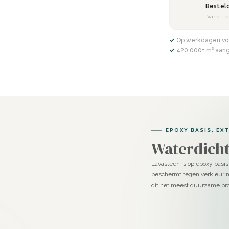
Bestel
ren in Seashell
Vandaa
te ondergrond een epoxy primer voor
✓ Op werkdagen vo
✓ 420.000+ m² aan
 Voeg daarna de afgewogen
ak op met een spaan. Verwijder het
EPOXY BASIS, EX
Waterdicht
tstraling, of juist expressief met
Lavasteen is op epoxy basis
velen en met je flexibele stucspaan
beschermt tegen verkleurin
dit het meest duurzame pro
erspreiden.
oor een antisliplaag, kort en bondig
nger schuren en meerdere lagen PU