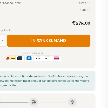
oer Seashell 5m2
€235,00
€40,00
€275,00
² pakket
+
IN WINKELMAND
VEILIG BETALEN
ecialist: bestel altijd extra materiaal. Oneffenheden in de ondergrond,
verwerking vragen meer product dan de berekende vierkante meters.
s geen optie!