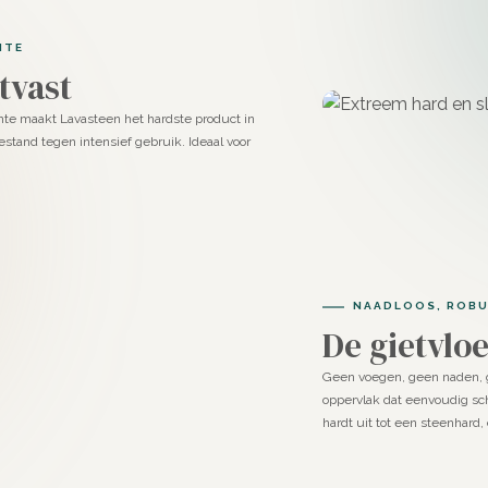
NTE
ndelijk is zorgt voor een gladder
tvast
te maakt Lavasteen het hardste product in
 systemen
stand tegen intensief gebruik. Ideaal voor
angebracht met een spaan. Het heeft
werking. Het systeem bestaat uit
nentensysteem dat zorgt voor een
NAADLOOS, ROBU
De gietvlo
dt uitgegoten. Deze vloer heeft een
oeibare polyurethaan, waardoor het
Geen voegen, geen naden, 
oppervlak dat eenvoudig s
hardt uit tot een steenhard
n in de kleur Seashell