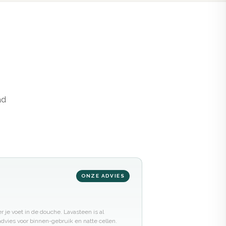
ad
ONZE ADVIES
er je voet in de douche. Lavasteen is al
advies voor binnen-gebruik en natte cellen.