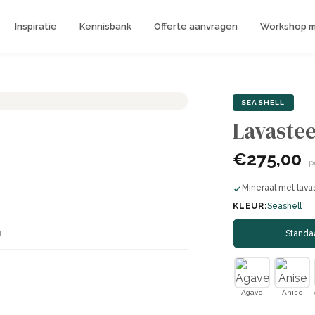
Inspiratie
Kennisbank
Offerte aanvragen
Workshop me
SEASHELL
Lavastee
€275,00
p
Mineraal met lava
KLEUR:
Seashell
n
Standa
Agave
Anise