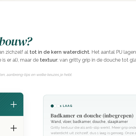
uik
pbouw?
oeven toevoegen
n zichzelf al
tot in de kern waterdicht
. Het aantal PU lagen
 is er al), maar de
textuur
: van gritty grip in de douche tot gl
ten, aanbreng-tips en welke keuzes je hebt.
mee en zorgen dat je aan de slag
1 LAAG
Badkamer en douche (inbegrepen)
l
Wand, vloer, badkamer, douche, slaapkamer
Gritty textuur die als anti-slip werkt. Meer grip ond
waterdicht uit zichzelf, dus 1 laag is genoeg. Onze 
 Ciré Webshop
. Het product wordt