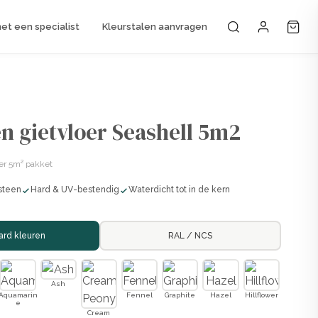
t een specialist
Kleurstalen aanvragen
Mijn accou
n gietvloer Seashell 5m2
er 5m² pakket
steen
Hard & UV-bestendig
Waterdicht tot in de kern
ard kleuren
RAL / NCS
Ash
Aquamarin
Fennel
Graphite
Hazel
Hillflower
e
Cream