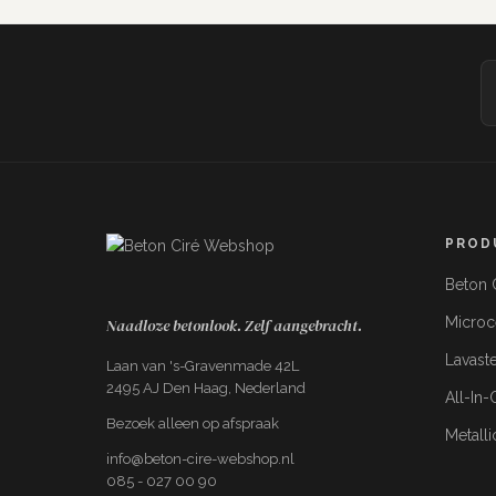
Gereedschapset Kant & Klaar
PROD
+€89,99
Spaan, 3x PU roller, kwast, PU garde,
Beton C
tape, 2x verfbak, vachtroller
Micro
Naadloze betonlook. Zelf aangebracht.
Lavast
Laan van 's-Gravenmade 42L
2495 AJ Den Haag, Nederland
All-In
Bezoek alleen op afspraak
Metalli
info@beton-cire-webshop.nl
085 - 027 00 90