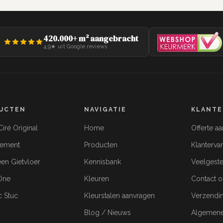
420.000+ m² aangebracht
4,9★ uit Google reviews
UCTEN
NAVIGATIE
KLANTE
iré Original
Home
Offerte a
cement
Producten
Klanterva
een Gietvloer
Kennisbank
Veelgeste
-One
Kleuren
Contact 
c Stuc
Kleurstalen aanvragen
Verzendi
Blog / Nieuws
Algemene