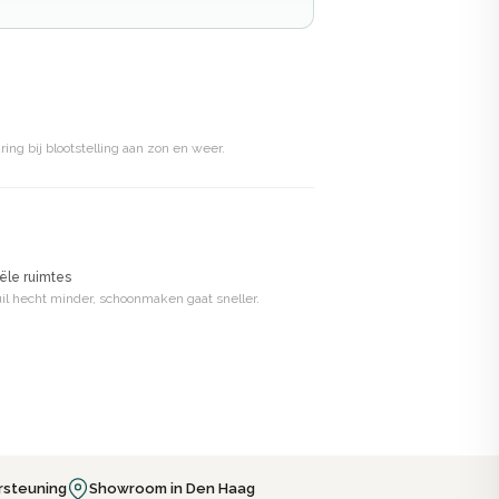
g bij blootstelling aan zon en weer.
ële ruimtes
Vuil hecht minder, schoonmaken gaat sneller.
rsteuning
Showroom in Den Haag