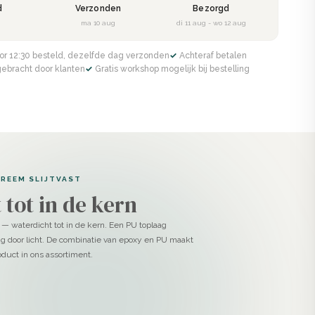
d
Verzonden
Bezorgd
g
ma 10 aug
di 11 aug - wo 12 aug
or 12:30 besteld, dezelfde dag verzonden
✓ Achteraf betalen
gebracht door klanten
✓ Gratis workshop mogelijk bij bestelling
TREEM SLIJTVAST
 tot in de kern
 — waterdicht tot in de kern. Een PU toplaag
g door licht. De combinatie van epoxy en PU maakt
duct in ons assortiment.