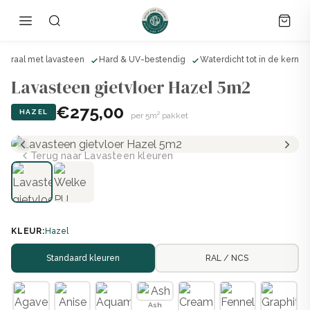
ineraal met lavasteen
Hard & UV-bestendig
Waterdicht tot in de kern
Lavasteen gietvloer Hazel 5m2
€275,00
HAZEL
per 5m² pakket
Terug naar Lavasteen kleuren
KLEUR:
Hazel
Standaard kleuren
RAL / NCS
Ash