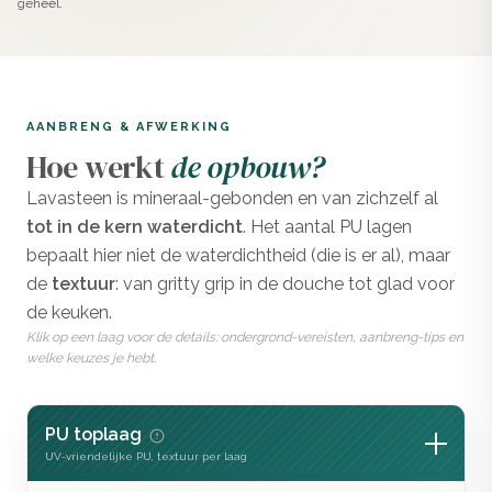
geheel.
Componenten mengen
Component A goed mengen tot een egale massa.
Daarna component B toevoegen en 2-3 minuten
mengen.
AANBRENG & AFWERKING
Hoe werkt
de opbouw?
Eerste laag aanbrengen
Lavasteen is mineraal-gebonden en van zichzelf al
Breng een dunne, strakke laag aan met een spaan.
tot in de kern waterdicht
. Het aantal PU lagen
Verwijder tape en laat 24 uur drogen.
bepaalt hier niet de waterdichtheid (die is er al), maar
Tweede laag aanbrengen
de
textuur
: van gritty grip in de douche tot glad voor
Rustig voor een minimalistische look, of expressief voor
de keuken.
een levendig effect. Eventueel licht benevelen met
Klik op een laag voor de details: ondergrond-vereisten, aanbreng-tips en
welke keuzes je hebt.
water en met een flexibele stucspaan verdelen.
Uitharden en schuren
PU toplaag
Laat 24 uur drogen en schuur met korrel 80. Voor antislip
UV-vriendelijke PU, textuur per laag
kort schuren, voor huiskamer en keuken langer voor een