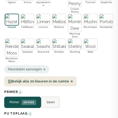
Agave
Anise
Aquamarin
Fennel
Graphite
e
Cream
Peony
Hazel
Hillflower
Linnen
Mellise
Mushroom
Portobello
Morning
Dew
Seakale
Seashell
Shiitaki
Sterling
Wool
Reindeer
Moss
Kleurstalen aanvragen →
Bekijk alle 20 kleuren in de ruimte →
PRIMER
i
Primer
Geen
ADVIES
PU TOPLAAG
i