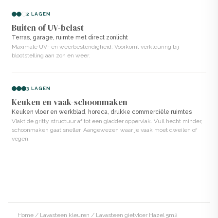
een kunststofachtige uitstraling.
2 LAGEN
Buiten of UV-belast
Voordelen van Lavasteen Hazel
Terras, garage, ruimte met direct zonlicht
Maximale UV- en weerbestendigheid. Voorkomt verkleuring bij
✓ Zeer hard en slijtvast
blootstelling aan zon en weer.
✓ Naadloos en hygiënisch, geen voegen of naden
✓ Volledig waterdicht, geen extra afdichting nodig
3 LAGEN
✓ Warme, natuurlijke kleur met moderne uitstraling
Keuken en vaak-schoonmaken
✓ Zelf aan te brengen zonder losse pigmenten of hars
Keuken vloer en werkblad, horeca, drukke commerciële ruimtes
Vlakt de gritty structuur af tot een gladder oppervlak. Vuil hecht minder,
schoonmaken gaat sneller. Aangewezen waar je vaak moet dweilen of
Veelgestelde vragen
vegen.
Vragen?
Neem gerust
contact
op. Wij helpen je met het juiste
product en de juiste aanpak.
Home
/
Lavasteen kleuren
/ Lavasteen gietvloer Hazel 5m2