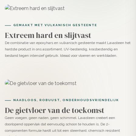
✓ Ideaal voor vloeren, wanden, meubels en trappen in
woningen en commerciële ruimtes zoals winkels en
GEMAAKT MET VULKANISCH GESTEENTE
horeca
Extreem hard en slijtvast
✓ Volledig waterdicht en bestand tegen intensief
De combinatie van epoxyhars en vulkanisch gesteente maakt Lavasteen het
gebruik, perfect voor badkamers, douches, keukens en
hardste product in ons assortiment. UV-bestendig, krasbestendig en
druk belopen ruimtes
bestand tegen intensief gebruik. Ideaal voor vloeren en werkbladen.
✓ Hecht op ondergronden zoals beton, cement, tegels
(met primer), gips, hout of MDF
Aanbrengen van Lavasteen gietvloer
Hazel
NAADLOOS, ROBUUST, ONDERHOUDSVRIENDELIJK
De gietvloer van de toekomst
Ondergrond voorbereiden
Geen voegen, geen naden, geen schimmel. Lavasteen creëert een
Gebruik bij een onstabiele ondergrond een epoxy primer
doorlopend oppervlak dat eenvoudig schoon te houden is. De 2-
voor optimale hechting en stabiliteit.
componenten formule hardt uit tot een steenhard, chemisch resistent