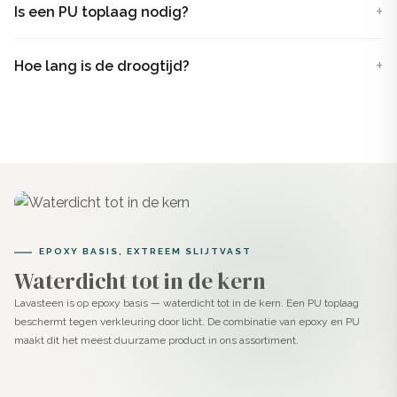
Is een PU toplaag nodig?
handmatig aanbrengt op vloeren, wanden, trappen of
meubels. Dankzij de epoxycomponent is deze stuc veel
Hoe lang is de droogtijd?
sterker dan traditionele afwerkingen en volledig
waterdicht, ideaal voor douchevloeren.
Het product lijkt op een gietvloer, maar je brengt het met
de hand aan. Dit geeft volledige controle over structuur,
uitstraling en afwerking, in tegenstelling tot een
vloeibare gietvloer.
EPOXY BASIS, EXTREEM SLIJTVAST
Toepassingen van Lavasteen
Waterdicht tot in de kern
gietvloer in de kleur Hazel
Lavasteen is op epoxy basis — waterdicht tot in de kern. Een PU toplaag
beschermt tegen verkleuring door licht. De combinatie van epoxy en PU
Door de warme bruintint van Hazel en de kracht van
maakt dit het meest duurzame product in ons assortiment.
epoxy is dit product geschikt voor ruimtes waar comfort
en duurzaamheid samenkomen.