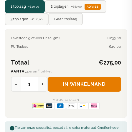
2 toplagen
1 toplaag
ADVIES
+€80,00
+€40,00
3 toplagen
Geen toplaag
+€120,00
Lavasteen gietvloer Hazel 5m2
€235,00
PU Toplaag
€40,00
Totaal
€275,00
AANTAL
per 5m² pakket
−
+
IN WINKELMAND
VEILIG BETALEN
Tip van onze specialist: bestel altijd extra materiaal. Oneffenheden