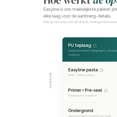
Hoe werkt
de o
Easyline is ons makkelijkste pakket: pr
elke laag voor de aanbreng-details.
Klik op een laag voor de details: ondergrond-vereis
PU toplaag
1 laag standaard inbegrepen, chemis
resistent
Easyline pasta
OPBOUW
RAW + FINE op kleur
Primer + Pre-seal
Inbegrepen in pakket
Ondergrond
Voorbewerking verschilt per type