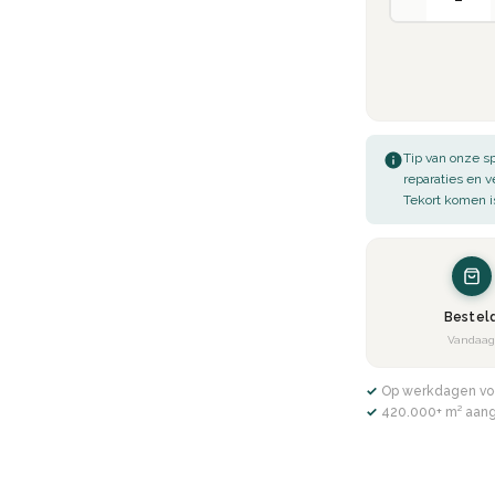
 voor temperatuurverschillen,
te.
oonhouden van jouw EasyLine Beton
Tip van onze sp
fer, stofzuiger en/of vochtige doek.
reparaties en 
Tekort komen i
ang mee.
t om nagenoeg bijna alle RAL en
Bestel
chtroze of donkerblauwe beton ciré
Vandaa
erts kunnen duizenden
kleuren
✓ Op werkdagen vo
✓ 420.000+ m² aan