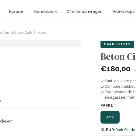
Kleuren
Kennisbank
Offerte aanvragen
Workshop me
e Kant & Klaar Dark Shades
DARK SHADES
Beton Ci
€180,00
p
Kant-en-klare past
Compleet pakket i
Over bestaande te
en egaliseer met 
n
PAKKET
5m2
delen:
KLEUR:
Dark Shade