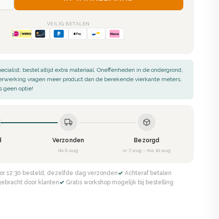
VEILIG BETALEN
ecialist: bestel altijd extra materiaal. Oneffenheden in de ondergrond,
verwerking vragen meer product dan de berekende vierkante meters.
s geen optie!
d
Verzonden
Bezorgd
g
do 6 aug
vr 7 aug - ma 10 aug
or 12:30 besteld, dezelfde dag verzonden
✓ Achteraf betalen
gebracht door klanten
✓ Gratis workshop mogelijk bij bestelling