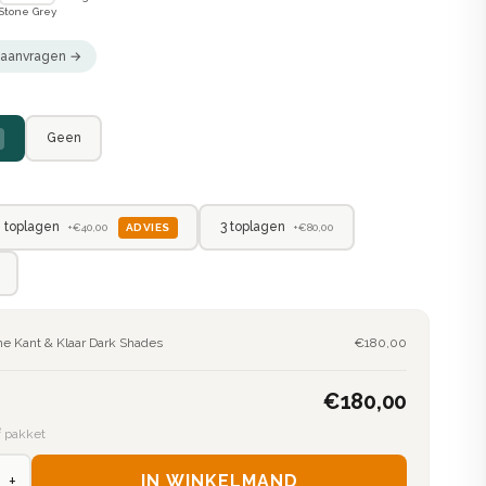
Stone Grey
n aanvragen →
Geen
 toplagen
3 toplagen
ADVIES
+€40,00
+€80,00
ne Kant & Klaar Dark Shades
€180,00
€180,00
² pakket
+
IN WINKELMAND