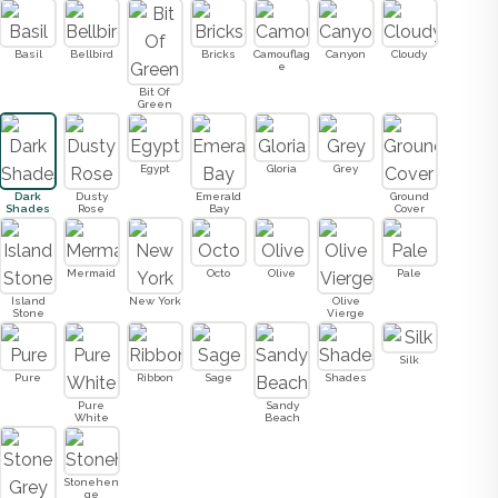
Basil
Bellbird
Bricks
Camouflag
Canyon
Cloudy
e
Bit Of
Green
Egypt
Gloria
Grey
Dark
Dusty
Emerald
Ground
Shades
Rose
Bay
Cover
Mermaid
Octo
Olive
Pale
Island
New York
Olive
Stone
Vierge
Silk
Pure
Ribbon
Sage
Shades
Pure
Sandy
White
Beach
Stonehen
ge