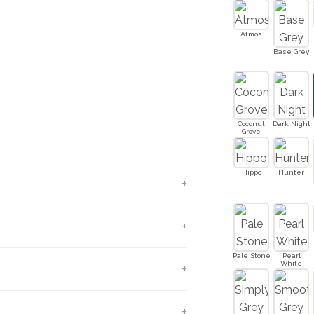
Atmos
Base Grey
imtes, vloeren en keukenbladen
Coconut
Dark Night
Grove
nden
Hippo
Hunter
- of werkomgeving? Kies voor de
r gebruik
Pale Stone
Pearl
White
rect klaar! Voorzie probleemloos
appen en zelfs natte ruimten van