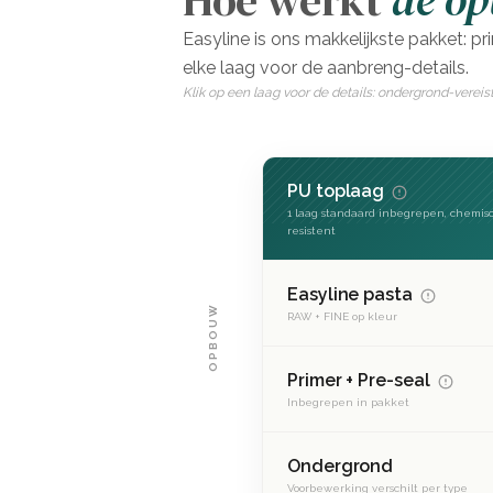
Hoe werkt
de o
Easyline is ons makkelijkste pakket: pr
elke laag voor de aanbreng-details.
Klik op een laag voor de details: ondergrond-vereis
PU toplaag
1 laag standaard inbegrepen, chemis
resistent
Easyline pasta
OPBOUW
RAW + FINE op kleur
Primer + Pre-seal
Inbegrepen in pakket
Ondergrond
Voorbewerking verschilt per type