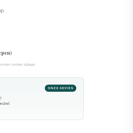
op
epen)
uimtes zonder slijtage.
ONZE ADVIES
e
meubel