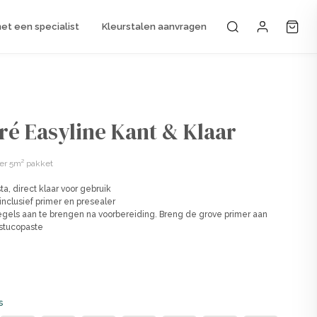
t een specialist
Kleurstalen aanvragen
Mijn accou
ré Easyline Kant & Klaar
er 5m² pakket
a, direct klaar voor gebruik
nclusief primer en presealer
gels aan te brengen na voorbereiding. Breng de grove primer aan
stucopaste
s