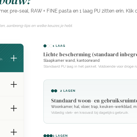
pbouw?
imer, pre-seal, RAW + FINE pasta en 1 laag PU zitten erin. Klik 
ten, aanbreng-tips en welke keuzes je hebt.
1 LAAG
Lichte bescherming (standaard inbegr
ch
Slaapkamer wand, kantoorwand
Standaard PU laag in het pakket. Voldoende voor droge r
2 LAGEN
Standaard woon- en gebruiksruimt
Woonkamer, hal, vloer, trap, keuken-werkblad, 
Volledig vlek- en krasvast bij dagelijks gebruik.
3 LAGEN