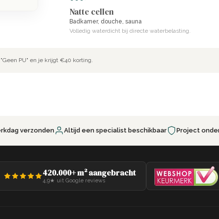
Natte cellen
Badkamer, douche, sauna
Volledig waterdicht bij directe waterbelasting.
"Geen PU" en je krijgt €40 korting.
erkdag verzonden
Altijd een specialist beschikbaar
Project onde
420.000+ m² aangebracht
4,9★ uit Google reviews