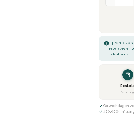
 voor temperatuurverschillen,
te.
oonhouden van jouw EasyLine Beton
Tip van onze sp
fer, stofzuiger en/of vochtige doek.
reparaties en 
Tekort komen i
ang mee.
t om nagenoeg bijna alle RAL en
Bestel
chtroze of donkerblauwe beton ciré
Vandaa
erts kunnen duizenden
kleuren
✓ Op werkdagen vo
✓ 420.000+ m² aan