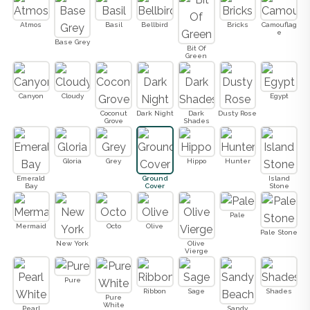
Atmos
Basil
Bellbird
Bricks
Camouflag
e
Base Grey
Bit Of
Green
Canyon
Cloudy
Egypt
Coconut
Dark Night
Dark
Dusty Rose
Grove
Shades
Gloria
Grey
Hippo
Hunter
Emerald
Ground
Island
Bay
Cover
Stone
Pale
Mermaid
Octo
Olive
Pale Stone
New York
Olive
Vierge
Pure
Ribbon
Sage
Shades
Pure
White
Pearl
Sandy