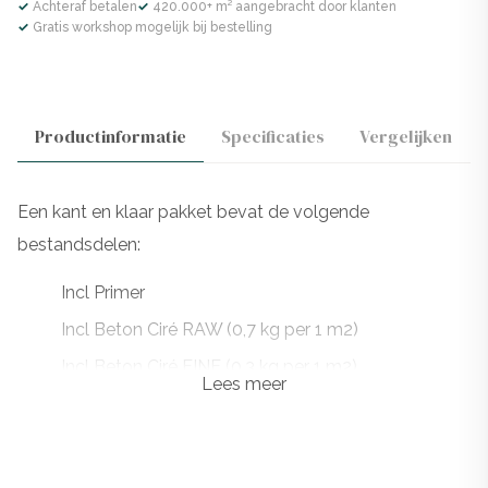
✓ Achteraf betalen
✓ 420.000+ m² aangebracht door klanten
✓ Gratis workshop mogelijk bij bestelling
Productinformatie
Specificaties
Vergelijken
Een kant en klaar pakket bevat de volgende
bestandsdelen:
Incl Primer
Incl Beton Ciré RAW (0,7 kg per 1 m2)
Incl Beton Ciré FINE (0,3 kg per 1 m2)
Lees meer
Incl Presealer
Incl 1 laag PU
Meerdere lagen PU zijn geadviseerd bij natte