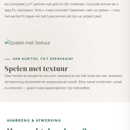
als compleet 5 m² pakket met grof en fijn materiaal. Inclusief primer en 1
aan en de tweede dag besteed je aan schuren en
laag PU standaard. Wilt u meer controle? Selecteer zelf uw opties — kies
afwerken. Eenvoudiger kan niet.
het aantal PU lagen en het type primer dat bij uw project past.
Kant-en-klare beton ciré gaat jarenlang mee
De hoge kwaliteit van EasyLine zorgt ervoor dat, mits
goed aangebracht, jouw toplaag jarenlang meegaat.
Bovendien is EasyLine ongevoelig voor
VAN SUBTIEL TOT EXPRESSIEF
temperatuurverschillen, waardoor er geen scheuren
Spelen met textuur
optreden in het oppervlakte.
Door harder en langer te schuren verbrand je als het ware de cire, waardoor
de tekening donkerder en expressiever wordt. Elke wand wordt een uniek
Eenvoudig schoon te houden
kunstwerk — geen twee oppervlakken zijn hetzelfde.
Doordat EasyLine waterafstotend is, is ook het
schoonhouden van jouw EasyLine Beton Ciré Pasta
toepassing eenvoudig te doen met een Swiffer,
stofzuiger en/of vochtige doek. Met minimaal
AANBRENG & AFWERKING
onderhoud gaat jouw beton ciré jarenlang mee.