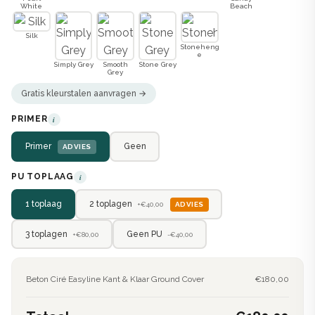
White
Beach
Silk
Stoneheng
e
Simply Grey
Smooth
Stone Grey
Grey
Gratis kleurstalen aanvragen →
PRIMER
i
Primer
Geen
ADVIES
PU TOPLAAG
i
2 toplagen
1 toplaag
ADVIES
+€40,00
3 toplagen
Geen PU
+€80,00
-€40,00
Beton Ciré Easyline Kant & Klaar Ground Cover
€180,00