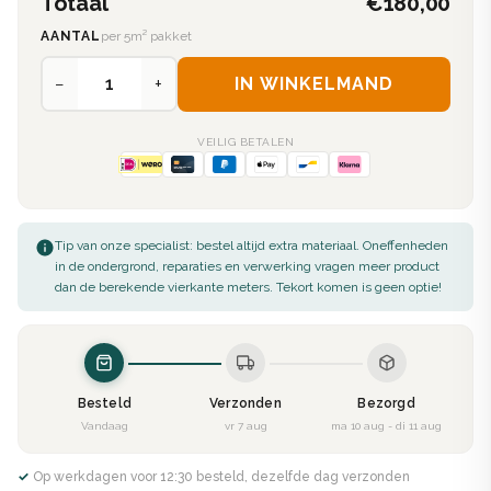
Totaal
€180,00
AANTAL
per 5m² pakket
−
+
IN WINKELMAND
VEILIG BETALEN
Tip van onze specialist: bestel altijd extra materiaal. Oneffenheden
in de ondergrond, reparaties en verwerking vragen meer product
dan de berekende vierkante meters. Tekort komen is geen optie!
Besteld
Verzonden
Bezorgd
Vandaag
vr 7 aug
ma 10 aug - di 11 aug
✓ Op werkdagen voor 12:30 besteld, dezelfde dag verzonden