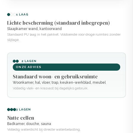
1 LAAG
Lichte bescherming (standaard inbegrepen)
Slaapkamer wand, kantoorwand
Standaard PU laag in het pakket. Voldoende voor droge ruimtes zonder
slijtage.
2 LAGEN
ONZE ADVIES
Standaard woon- en gebruiksruimte
Woonkamer, hal, vloer, trap, keuken-werkblad, meubel
Volledig vlek- en krasvast bij dagelijks gebruik.
3 LAGEN
Natte cellen
Badkamer, douche, sauna
Volledig waterdicht bij directe waterbelasting.