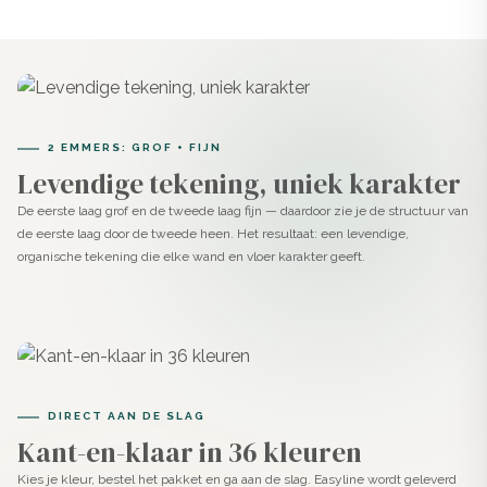
Je hoeft niet meer zelf de verschillende ingrediënten te
mengen of kleur toe te voegen; dit is al voor jou gedaan
door onze ervaren betonspecialisten!
Hecht op elke gladde, egale en schone ondergrond
2 EMMERS: GROF + FIJN
Een ander geweldig voordeel van kant-en-klare beton
Levendige tekening, uniek karakter
ciré pasta is dat het zich hecht op elke gladde, egale en
De eerste laag grof en de tweede laag fijn — daardoor zie je de structuur van
schone ondergrond. Het maakt niet uit of jouw
de eerste laag door de tweede heen. Het resultaat: een levendige,
organische tekening die elke wand en vloer karakter geeft.
ondergrond nou van steen, bestaand beton of hout is,
EasyLine Beton Ciré Pasta kun je hier probleemloos op
toepassen. Het belangrijkste is dat de ondergrond glad,
egaal en schoon is!
Slechts twee dagen werk
DIRECT AAN DE SLAG
Bovendien is het aanbrengen van EasyLine slechts 2
Kant-en-klaar in 36 kleuren
dagen werk! De eerste dag breng je de twee deklagen
Kies je kleur, bestel het pakket en ga aan de slag. Easyline wordt geleverd