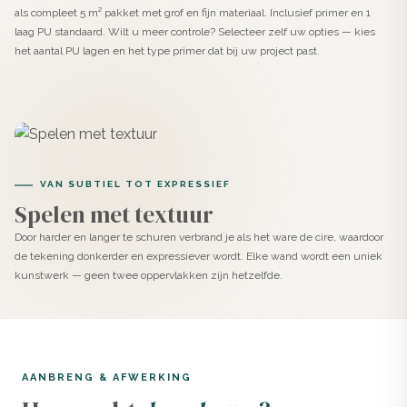
als compleet 5 m² pakket met grof en fijn materiaal. Inclusief primer en 1
aan en de tweede dag besteed je aan schuren en
laag PU standaard. Wilt u meer controle? Selecteer zelf uw opties — kies
afwerken. Eenvoudiger kan niet.
het aantal PU lagen en het type primer dat bij uw project past.
Kant-en-klare beton ciré gaat jarenlang mee
De hoge kwaliteit van EasyLine zorgt ervoor dat, mits
goed aangebracht, jouw toplaag jarenlang meegaat.
Bovendien is EasyLine ongevoelig voor
VAN SUBTIEL TOT EXPRESSIEF
temperatuurverschillen, waardoor er geen scheuren
Spelen met textuur
optreden in het oppervlakte.
Door harder en langer te schuren verbrand je als het ware de cire, waardoor
de tekening donkerder en expressiever wordt. Elke wand wordt een uniek
Eenvoudig schoon te houden
kunstwerk — geen twee oppervlakken zijn hetzelfde.
Doordat EasyLine waterafstotend is, is ook het
schoonhouden van jouw EasyLine Beton Ciré Pasta
toepassing eenvoudig te doen met een Swiffer,
stofzuiger en/of vochtige doek. Met minimaal
AANBRENG & AFWERKING
onderhoud gaat jouw beton ciré jarenlang mee.