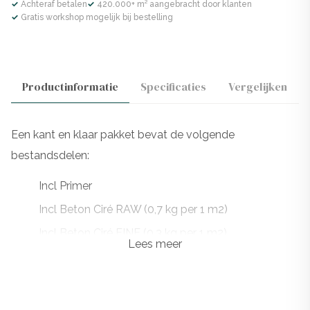
✓ Achteraf betalen
✓ 420.000+ m² aangebracht door klanten
✓ Gratis workshop mogelijk bij bestelling
Productinformatie
Specificaties
Vergelijken
Een kant en klaar pakket bevat de volgende
bestandsdelen:
Incl Primer
Incl Beton Ciré RAW (0,7 kg per 1 m2)
Incl Beton Ciré FINE (0,3 kg per 1 m2)
Lees meer
Incl Presealer
Incl 1 laag PU
Meerdere lagen PU zijn geadviseerd bij natte