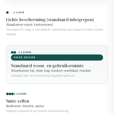
1 LAAG
Lichte bescherming (standaard inbegrepen)
Slaapkamer wand, kantoorwand
Standaard PU laag in het pakket. Voldoende voor droge ruimtes zonder
slijtage.
2 LAGEN
ONZE ADVIES
Standaard woon- en gebruiksruimte
Woonkamer, hal, vloer, trap, keuken-werkblad, meubel
Volledig vlek- en krasvast bij dagelijks gebruik.
3 LAGEN
Natte cellen
Badkamer, douche, sauna
Volledig waterdicht bij directe waterbelasting.