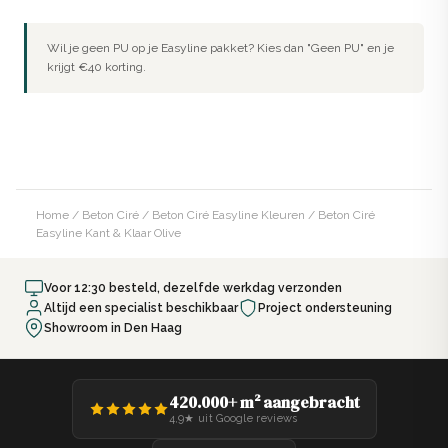
Wil je geen PU op je Easyline pakket? Kies dan "Geen PU" en je
krijgt €40 korting.
Home
/
Beton Ciré
/
Beton Ciré Easyline Kleuren
/ Beton Ciré
Easyline Kant & Klaar Olive
Voor 12:30 besteld, dezelfde werkdag verzonden
Altijd een specialist beschikbaar
Project ondersteuning
Showroom in Den Haag
420.000+ m² aangebracht
4,9★ uit Google reviews