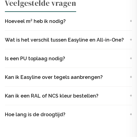
Veelgestelde vragen
ruimtes, vloeren en keukenbladen
Besteld voor 12:30 is dezelfde werkdag nog
Hoeveel m² heb ik nodig?
verzonden
Wat is het verschil tussen Easyline en All-in-One?
De nieuwe, voorgemengde Beton Ciré pasta
Eenvoudig de natuurlijke look van beton in jouw leef- of
Is een PU toplaag nodig?
werkomgeving? Kies voor de handige voorgemengde
EasyLine Beton Ciré Pasta!
Kan ik Easyline over tegels aanbrengen?
Kant-en-klare Beton Ciré pasta is direct klaar voor
gebruik
Kan ik een RAL of NCS kleur bestellen?
Met EasyLine kant-en-klare Beton Ciré Pasta ben je
direct klaar! Voorzie probleemloos jouw oppervlakten
Hoe lang is de droogtijd?
zoals wanden, vloeren, meubels, trappen en zelfs natte
ruimten van een unieke betonlook toplaag.