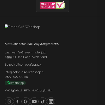
Gereedschapset Kant & Klaar
+€89,99
Spaan, 3x PU roller, kwast, PU garde,
tape, 2x verfbak, vachtroller
Naadloze betonlook. Zelf aangebracht.
Laan van 's-Gravenmade 42L
2495 AJ Den Haag, Nederland
Bezoek alleen op afspraak
info@beton-cire-webshop.nl
085 - 027 00 90
WhatsApp
KVK: 83646248 · BTW: NL862945811 B01