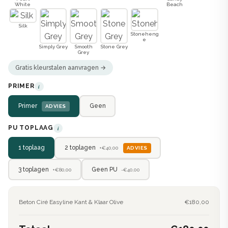
White
Beach
Silk
Stoneheng
e
Simply Grey
Smooth
Stone Grey
Grey
Gratis kleurstalen aanvragen →
PRIMER
i
Primer
Geen
ADVIES
PU TOPLAAG
i
2 toplagen
1 toplaag
ADVIES
+€40,00
3 toplagen
Geen PU
+€80,00
-€40,00
Beton Ciré Easyline Kant & Klaar Olive
€180,00