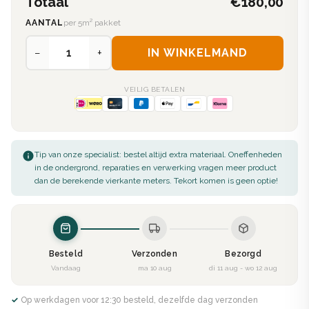
Totaal
€180,00
AANTAL
per 5m² pakket
−
+
IN WINKELMAND
VEILIG BETALEN
Tip van onze specialist: bestel altijd extra materiaal. Oneffenheden
in de ondergrond, reparaties en verwerking vragen meer product
dan de berekende vierkante meters. Tekort komen is geen optie!
Besteld
Verzonden
Bezorgd
Vandaag
ma 10 aug
di 11 aug - wo 12 aug
✓ Op werkdagen voor 12:30 besteld, dezelfde dag verzonden