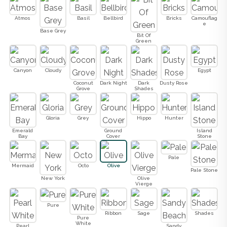
Atmos
Basil
Bellbird
Bricks
Camouflag
e
Base Grey
Bit Of
Green
Canyon
Cloudy
Egypt
Coconut
Dark Night
Dark
Dusty Rose
Grove
Shades
Gloria
Grey
Hippo
Hunter
Emerald
Ground
Island
Bay
Cover
Stone
Pale
Mermaid
Octo
Olive
Pale Stone
New York
Olive
Vierge
Pure
Ribbon
Sage
Shades
Pure
White
Pearl
Sandy