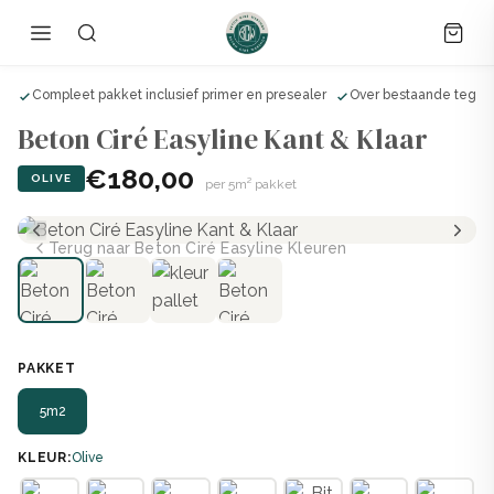
ik
Compleet pakket inclusief primer en presealer
Over bestaande tegels
Beton Ciré Easyline Kant & Klaar
€180,00
OLIVE
per 5m² pakket
Terug naar Beton Ciré Easyline Kleuren
PAKKET
5m2
KLEUR:
Olive