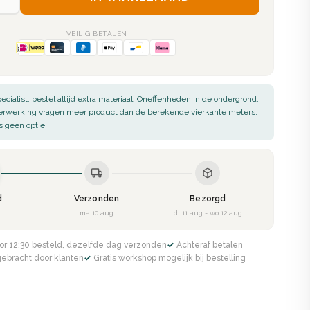
VEILIG BETALEN
ecialist: bestel altijd extra materiaal. Oneffenheden in de ondergrond,
verwerking vragen meer product dan de berekende vierkante meters.
s geen optie!
d
Verzonden
Bezorgd
g
ma 10 aug
di 11 aug - wo 12 aug
or 12:30 besteld, dezelfde dag verzonden
✓ Achteraf betalen
gebracht door klanten
✓ Gratis workshop mogelijk bij bestelling