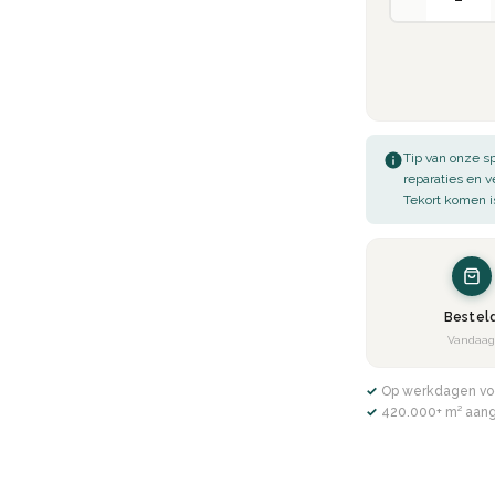
 voor temperatuurverschillen,
te.
oonhouden van jouw EasyLine Beton
Tip van onze sp
fer, stofzuiger en/of vochtige doek.
reparaties en 
Tekort komen i
ang mee.
t om nagenoeg bijna alle RAL en
Bestel
chtroze of donkerblauwe beton ciré
Vandaa
erts kunnen enorm veel
kleuren
✓ Op werkdagen vo
✓ 420.000+ m² aan