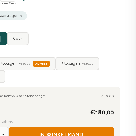
Stone Grey
n aanvragen →
Geen
 toplagen
3 toplagen
ADVIES
+€40,00
+€80,00
ine Kant & Klaar Stonehenge
€180,00
€180,00
² pakket
+
IN WINKELMAND