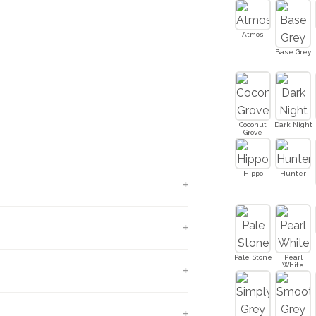
Atmos
Base Grey
imtes, vloeren en keukenbladen
Coconut
Dark Night
Grove
nden
Hippo
Hunter
- of werkomgeving? Kies voor de
r gebruik
Pale Stone
Pearl
White
rect klaar! Voorzie probleemloos
appen en zelfs natte ruimten van