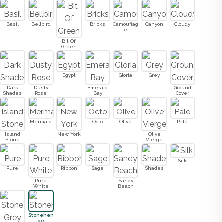
Basil
Bellbird
Bricks
Camouflag
Canyon
Cloudy
e
Bit Of
Green
Egypt
Gloria
Grey
Dark
Dusty
Emerald
Ground
Shades
Rose
Bay
Cover
Mermaid
Octo
Olive
Pale
Island
New York
Olive
Stone
Vierge
Silk
Pure
Ribbon
Sage
Shades
Pure
Sandy
White
Beach
Stonehen
ge