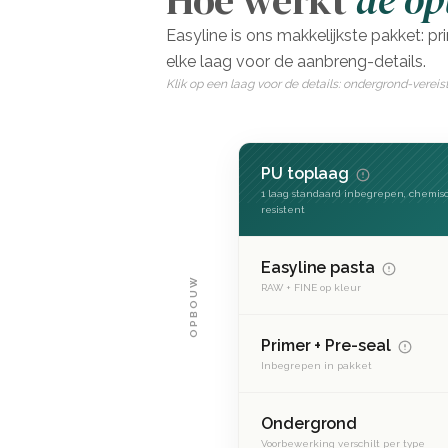
Hoe werkt
de o
Easyline is ons makkelijkste pakket: pr
elke laag voor de aanbreng-details.
Klik op een laag voor de details: ondergrond-vereis
PU toplaag
1 laag standaard inbegrepen, chemis
resistent
Easyline pasta
OPBOUW
RAW + FINE op kleur
Primer + Pre-seal
Inbegrepen in pakket
Ondergrond
Voorbewerking verschilt per type