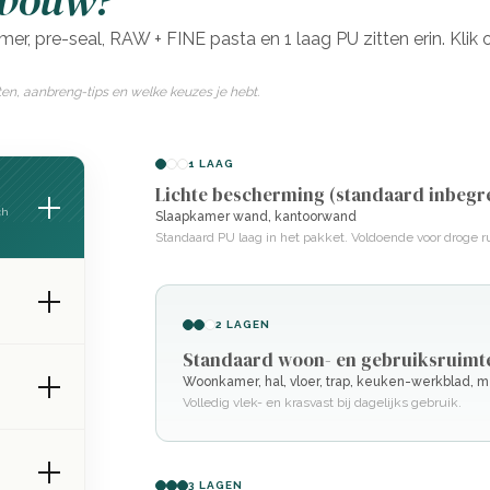
pbouw?
imer, pre-seal, RAW + FINE pasta en 1 laag PU zitten erin. Klik 
ten, aanbreng-tips en welke keuzes je hebt.
1 LAAG
Lichte bescherming (standaard inbegr
ch
Slaapkamer wand, kantoorwand
Standaard PU laag in het pakket. Voldoende voor droge r
2 LAGEN
Standaard woon- en gebruiksruimt
Woonkamer, hal, vloer, trap, keuken-werkblad, 
Volledig vlek- en krasvast bij dagelijks gebruik.
3 LAGEN