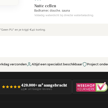
Natte cellen
Badkamer, douche, sauna
Volledig waterdicht bij directe waterbelasting.
"Geen PU" en je krijgt €40 korting.
erkdag verzonden
Altijd een specialist beschikbaar
Project onde
420.000+ m² aangebracht
4,9★ uit Google reviews