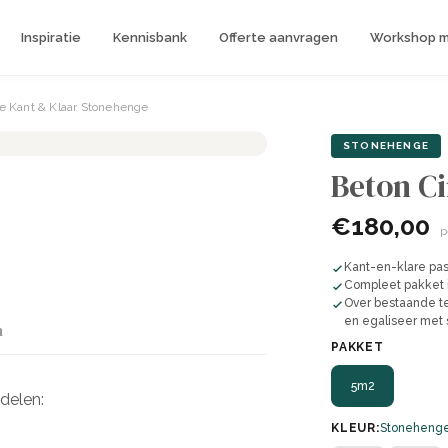
Inspiratie
Kennisbank
Offerte aanvragen
Workshop me
ne Kant & Klaar Stonehenge
STONEHENGE
Beton Ci
€180,00
p
Kant-en-klare past
Compleet pakket i
Over bestaande te
en egaliseer met 
n
PAKKET
5m2
delen:
KLEUR:
Stoneheng