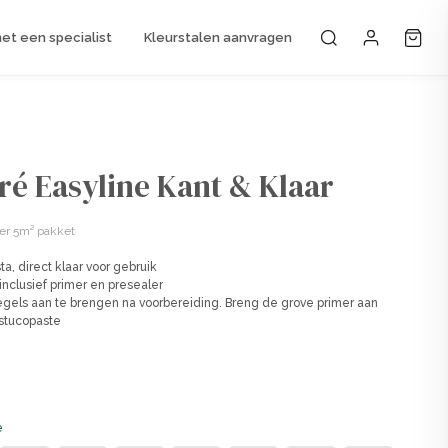
t een specialist
Kleurstalen aanvragen
Mijn accou
ré Easyline Kant & Klaar
er 5m² pakket
a, direct klaar voor gebruik
nclusief primer en presealer
gels aan te brengen na voorbereiding. Breng de grove primer aan
stucopaste
e