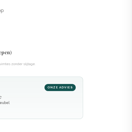
op
epen)
uimtes zonder slijtage.
ONZE ADVIES
e
meubel