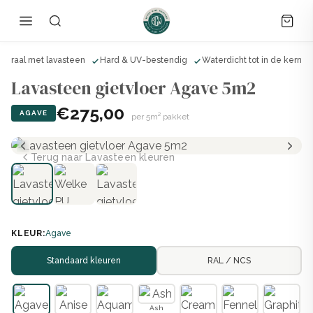
ineraal met lavasteen
Hard & UV-bestendig
Waterdicht tot in de kern
Lavasteen gietvloer Agave 5m2
€275,00
AGAVE
per 5m² pakket
Terug naar Lavasteen kleuren
KLEUR:
Agave
Standaard kleuren
RAL / NCS
Ash