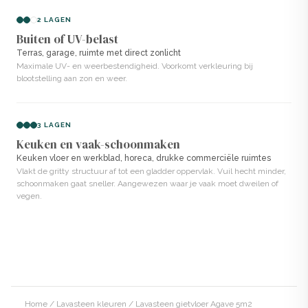
2 LAGEN
Normale Beton Ciré
wordt ook handmatig aangebracht
Buiten of UV-belast
met een spaan. Het heeft een vergelijkbare betonlook,
Terras, garage, ruimte met direct zonlicht
maar bestaat uit cement of hybride materialen die
Maximale UV- en weerbestendigheid. Voorkomt verkleuring bij
blootstelling aan zon en weer.
vooral flexibel zijn, maar minder slijtvast en waterdicht
dan de 2K Lavasteen Gietvloer variant.
3 LAGEN
Een
epoxy gietvloer
daarentegen wordt volledig
Keuken en vaak-schoonmaken
vloeibaar aangebracht en vormt een strakke, glanzende
Keuken vloer en werkblad, horeca, drukke commerciële ruimtes
Vlakt de gritty structuur af tot een gladder oppervlak. Vuil hecht minder,
en kunstmatige laag, opgebouwd uit 100% epoxyhars.
schoonmaken gaat sneller. Aangewezen waar je vaak moet dweilen of
vegen.
Voordelen van Lavasteenvloer in
Agave
Zeer hard en slijtvast. Bestand tegen intensief gebruik.
Naadloos en hygiënisch. Geen voegen of naden.
Home
/
Lavasteen kleuren
/ Lavasteen gietvloer Agave 5m2