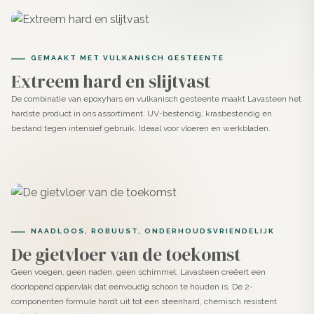
Toepassingen
Dankzij de zachte groengrijze tint van Agave en de
technische kracht van epoxy is dit product bijzonder
GEMAAKT MET VULKANISCH GESTEENTE
geschikt voor ruimtes waar sfeer en functionaliteit
Extreem hard en slijtvast
samenkomen.
De combinatie van epoxyhars en vulkanisch gesteente maakt Lavasteen het
hardste product in ons assortiment. UV-bestendig, krasbestendig en
Ideaal voor vloeren, wanden, meubels en trappen in
bestand tegen intensief gebruik. Ideaal voor vloeren en werkbladen.
woningen en commerciële ruimtes zoals winkels en
horeca.
Bestand tegen water en intensief gebruik. Dus
uitstekend geschikt voor badkamers, douches en
keukens
NAADLOOS, ROBUUST, ONDERHOUDSVRIENDELIJK
De gietvloer van de toekomst
Hecht op ondergronden zoals beton, cement, tegels
Geen voegen, geen naden, geen schimmel. Lavasteen creëert een
(met primer), gips, hout of MDF.
doorlopend oppervlak dat eenvoudig schoon te houden is. De 2-
componenten formule hardt uit tot een steenhard, chemisch resistent