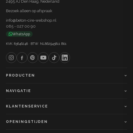
de kleur Agave. Zo werk je met de voordelen van
2495 AJ Den Haag, Nederland
lavasteen en epoxy zonder de kunstmatige uitstraling
Bezoek alleen op afspraak
van een gietvloer. Het eindresultaat? Een stijlvolle
info@beton-cire-webshop.nl
085 - 027 00 90
betonlook afwerking met een frisse, natuurlijke tint die
WhatsApp
jarenlang meegaat.
KVK: 83646248 · BTW: NL862945811 B01
PRODUCTEN
NAVIGATIE
KLANTENSERVICE
OPENINGSTIJDEN