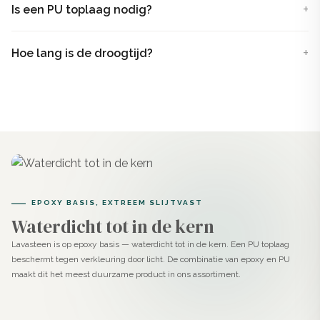
systeem. Het bestaat uit een A-component (natuurlijke
Is een PU toplaag nodig?
vulkanische gesteenten) en een B-component (epoxy
bindmiddelen).
Hoe lang is de droogtijd?
Na mengen ontstaat een stevige, smeerbare pasta die je
handmatig aanbrengt op vloeren, wanden, trappen of
meubels. Dankzij de toevoeging van epoxy is deze
betonstuc veel sterker dan traditionele Beton Ciré en
bovendien standaard waterdicht.
Het product is geen standaard gietvloer. Waar een
EPOXY BASIS, EXTREEM SLIJTVAST
epoxy gietvloer wordt uitgegoten en vanzelf vloeit,
Waterdicht tot in de kern
breng je de Lavasteen gietvloer Agave met de hand
Lavasteen is op epoxy basis — waterdicht tot in de kern. Een PU toplaag
beschermt tegen verkleuring door licht. De combinatie van epoxy en PU
aan. Dit geeft je volledige controle over structuur,
maakt dit het meest duurzame product in ons assortiment.
uitstraling en afwerking.