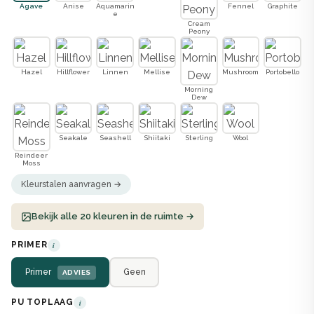
Agave
Anise
Aquamarin
Fennel
Graphite
e
Cream
Peony
Hazel
Hillflower
Linnen
Mellise
Mushroom
Portobello
Morning
Dew
Seakale
Seashell
Shiitaki
Sterling
Wool
Reindeer
Moss
Kleurstalen aanvragen →
Bekijk alle 20 kleuren in de ruimte →
PRIMER
i
Primer
Geen
ADVIES
PU TOPLAAG
i