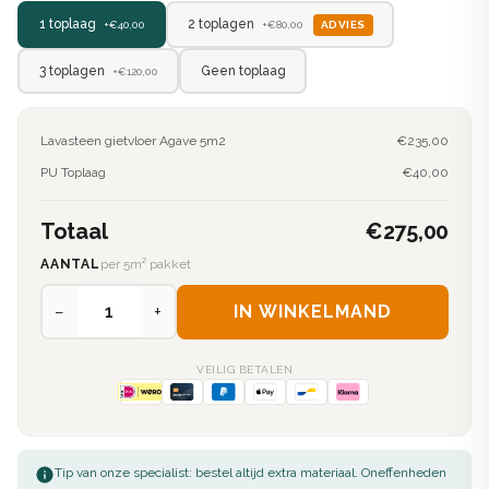
2 toplagen
1 toplaag
ADVIES
+€80,00
+€40,00
3 toplagen
Geen toplaag
+€120,00
Lavasteen gietvloer Agave 5m2
€235,00
PU Toplaag
€40,00
Totaal
€275,00
AANTAL
per 5m² pakket
−
+
IN WINKELMAND
VEILIG BETALEN
Tip van onze specialist: bestel altijd extra materiaal. Oneffenheden