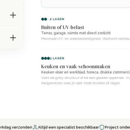
een zachte, moderne uitstraling die
2 LAGEN
Buiten of UV-belast
Terras, garage, ruimte met direct zonlicht
Maximale UV- en weerbestendigheid. Voorkomt verkleurin
3 LAGEN
Keuken en vaak-schoonmaken
Keuken vloer en werkblad, horeca, drukke commerci
Vlakt de gritty structuur af tot een gladder oppervlak. 
Aangewezen waar je vaak moet dweilen of vegen.
erkdag verzonden
Altijd een specialist beschikbaar
Project onde