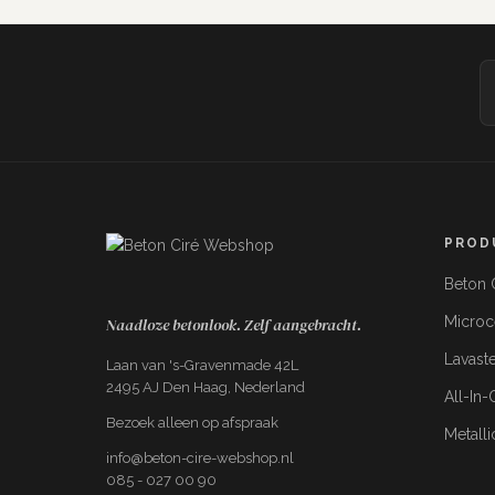
Gereedschapset Kant & Klaar
PROD
+€89,99
Spaan, 3x PU roller, kwast, PU garde,
Beton C
tape, 2x verfbak, vachtroller
Micro
Naadloze betonlook. Zelf aangebracht.
Lavast
Laan van 's-Gravenmade 42L
2495 AJ Den Haag, Nederland
All-In
Bezoek alleen op afspraak
Metalli
info@beton-cire-webshop.nl
085 - 027 00 90