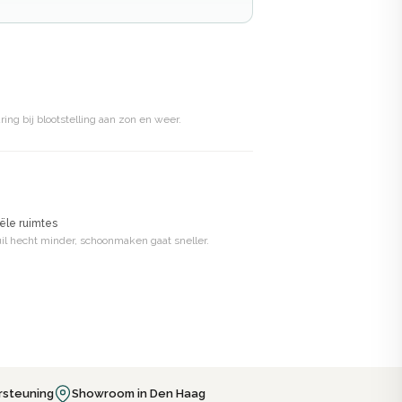
g bij blootstelling aan zon en weer.
ële ruimtes
Vuil hecht minder, schoonmaken gaat sneller.
rsteuning
Showroom in Den Haag