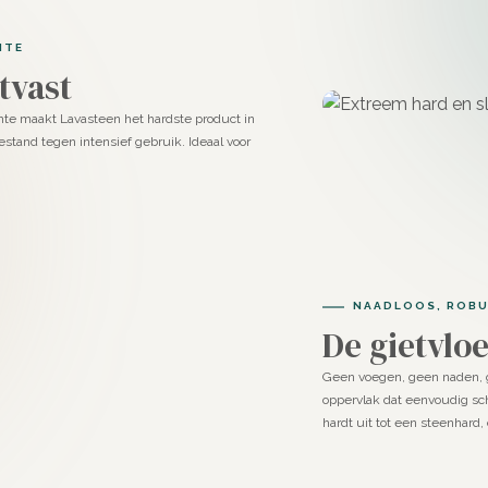
at zorgt voor een gladder resultaat;
NTE
tvast
 systemen
te maakt Lavasteen het hardste product in
stand tegen intensief gebruik. Ideaal voor
 met een spaan. Het heeft een
n en een matte afwerking. Het
hars, een tweecomponentensysteem
ichte afwerking.
gegoten. Deze vloer heeft een strak
NAADLOOS, ROBU
re polyurethaan, waardoor het een
De gietvlo
Geen voegen, geen naden, 
oppervlak dat eenvoudig s
 Fennel
hardt uit tot een steenhard
uik