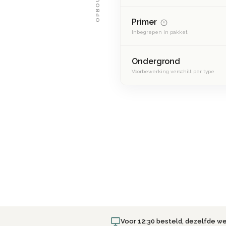
OPBOUW
gietvloer. Het resultaat is een tijdloze betonlook met 
lang meegaat.
Primer
Inbegrepen in pakket
Ondergrond
Voorbewerking verschilt per type
Voor 12:30 besteld, dezelfde w