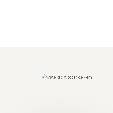
Bereid de ondergrond voor
Gebruik bij een slechte
optimale hechting en stabiliteit.
Component A + B mengen
A-component goed mengen tot een egale massa.
B-component toe en meng 2-3 minuten.
1e laag aanbrengen
Zet een niet te dikke laag strak
tape en laat 24 uur drogen.
2e laag opzetten
Rustig voor een minimalistische uit
beweging. Je kunt het eventueel met water benevelen 
melkachtige sliklaag over het oppervlak verspreiden.
24 uur laten drogen
Dan opschuren met korrel 80. Vo
schuren. Voor huiskamer- en keukenvloeren langer s
aanbrengen voor een gladder resultaat.