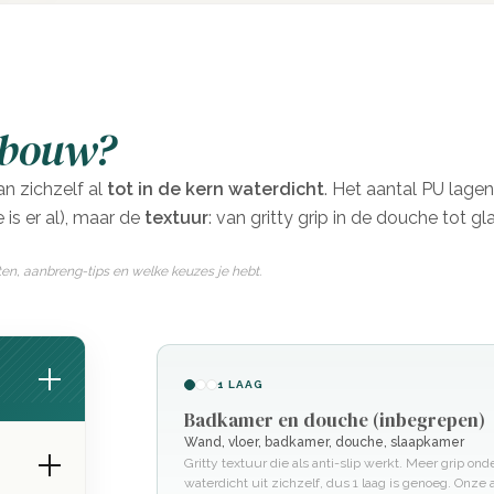
pbouw?
n zichzelf al
tot in de kern waterdicht
. Het aantal PU lagen
 is er al), maar de
textuur
: van gritty grip in de douche tot gl
ten, aanbreng-tips en welke keuzes je hebt.
et juiste product en aanpak.
1 LAAG
Ciré Webshop
. Het product wordt
Badkamer en douche (inbegrepen)
lleen nog component A en B te mengen.
Wand, vloer, badkamer, douche, slaapkamer
zonder de kunststoflook van een
Gritty textuur die als anti-slip werkt. Meer grip ond
waterdicht uit zichzelf, dus 1 laag is genoeg. Onze 