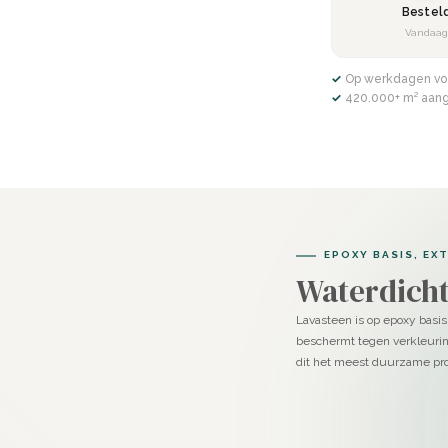
Bestel
 ondergrond een primer voor
Vandaa
✓ Op werkdagen vo
✓ 420.000+ m² aan
 Voeg daarna de afgewogen
 op met een spaan. Verwijder het
EPOXY BASIS, EX
straling, of juist expressief met meer
Waterdicht
en met je flexibele stucspaan de
Lavasteen is op epoxy basis
beschermt tegen verkleurin
dit het meest duurzame pro
or een antisliplaag kort en bondig
churen en meerdere lagen PU-topcoat