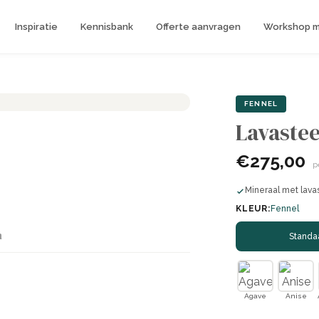
Inspiratie
Kennisbank
Offerte aanvragen
Workshop me
FENNEL
Lavastee
€275,00
p
Mineraal met lava
KLEUR:
Fennel
n
Standa
Agave
Anise