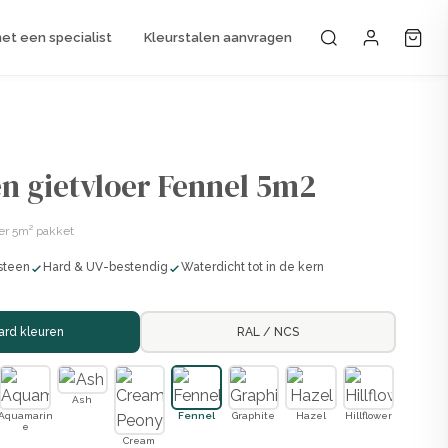
t een specialist
Kleurstalen aanvragen
Mijn accou
n gietvloer Fennel 5m2
er 5m² pakket
steen
Hard & UV-bestendig
Waterdicht tot in de kern
ard kleuren
RAL / NCS
Ash
Aquamarin
Fennel
Graphite
Hazel
Hillflower
e
Cream