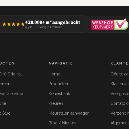
420.000+ m² aangebracht
4,9★ uit Google reviews
UCTEN
NAVIGATIE
KLANTE
iré Original
Home
Offerte a
cement
Producten
Klanterva
een Gietvloer
Kennisbank
Veelgeste
-One
Kleuren
Contact 
c Stuc
Kleurstalen aanvragen
Verzendi
Blog / Nieuws
Algemene