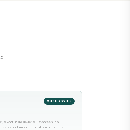
ad
ONZE ADVIES
er je voet in de douche. Lavasteen is al
advies voor binnen-gebruik en natte cellen.