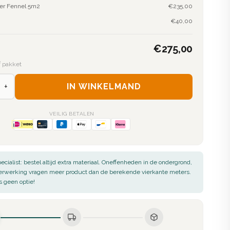
oer Fennel 5m2
€235,00
€40,00
€275,00
² pakket
+
IN WINKELMAND
VEILIG BETALEN
ecialist: bestel altijd extra materiaal. Oneffenheden in de ondergrond,
verwerking vragen meer product dan de berekende vierkante meters.
s geen optie!