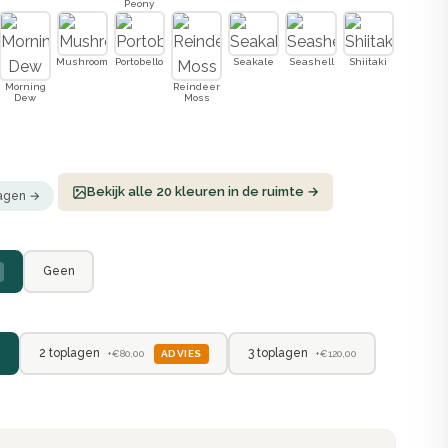
Peony
Mushroom
Portobello
Seakale
Seashell
Shiitaki
Morning
Reindeer
Dew
Moss
Bekijk alle 20 kleuren in de ruimte →
ragen →
Geen
2 toplagen
3 toplagen
ADVIES
+€80,00
+€120,00