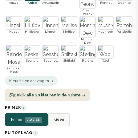
Agave
Anise
Aquamarin
Fennel
Graphite
e
Cream
Peony
Hazel
Hillflower
Linnen
Mellise
Mushroom
Portobello
Morning
Dew
Seakale
Seashell
Shiitaki
Sterling
Wool
Reindeer
Moss
Kleurstalen aanvragen →
Bekijk alle 20 kleuren in de ruimte →
PRIMER
i
Primer
Geen
ADVIES
PU TOPLAAG
i