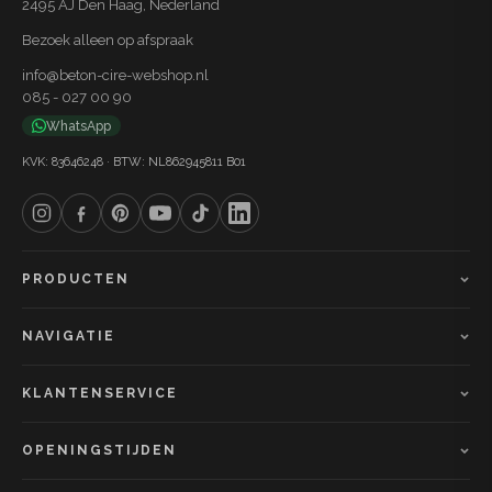
2495 AJ Den Haag, Nederland
nodig. Zo profiteer je van duurzaamheid, waterdichtheid
Bezoek alleen op afspraak
en een natuurlijke betonlook zonder kunststofeffect. Het
info@beton-cire-webshop.nl
resultaat is een tijdloze afwerking met een zachte,
085 - 027 00 90
organische uitstraling die lang meegaat.
WhatsApp
KVK: 83646248 · BTW: NL862945811 B01
PRODUCTEN
NAVIGATIE
KLANTENSERVICE
OPENINGSTIJDEN