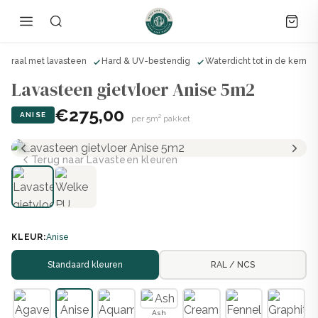
ineraal met lavasteen
Hard & UV-bestendig
Waterdicht tot in de kern
Lavasteen gietvloer Anise 5m2
€275,00
ANISE
per 5m² pakket
Terug naar Lavasteen kleuren
KLEUR:
Anise
Standaard kleuren
RAL / NCS
Ash