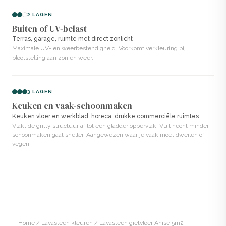
Lavasteen in Anise wordt met de hand aangebracht met
een spaan. Het heeft een betonlook in een lichte, warme
2 LAGEN
Buiten of UV-belast
beige-groentint met matte afwerking. Het systeem
Terras, garage, ruimte met direct zonlicht
bestaat uit Lavasteen, een tweecomponentensysteem
Maximale UV- en weerbestendigheid. Voorkomt verkleuring bij
blootstelling aan zon en weer.
dat zorgt voor een extreem harde, flexibele en
waterdichte afwerking.
3 LAGEN
De standaard gietvloer, volledig vloeibaar en uitgegoten,
Keuken en vaak-schoonmaken
heeft een strak en glanzend uiterlijk en is gemaakt van
Keuken vloer en werkblad, horeca, drukke commerciële ruimtes
Vlakt de gritty structuur af tot een gladder oppervlak. Vuil hecht minder,
100% vloeibare polyurethaan, waardoor het een
schoonmaken gaat sneller. Aangewezen waar je vaak moet dweilen of
kunststofachtige afwerking krijgt.
vegen.
Voordelen van Lavasteen
gietvloeren in de kleur Anise
✓ Zeer hard en slijtvast. Bestand tegen intensief gebruik
✓ Naadloos en hygiënisch. Geen voegen of naden
Home
/
Lavasteen kleuren
/ Lavasteen gietvloer Anise 5m2