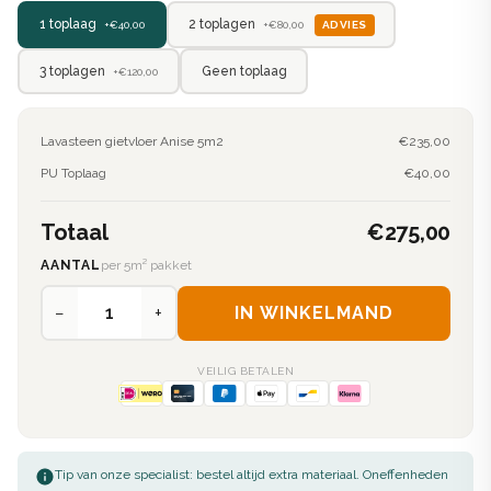
2 toplagen
1 toplaag
ADVIES
+€80,00
+€40,00
3 toplagen
Geen toplaag
+€120,00
Lavasteen gietvloer Anise 5m2
€235,00
PU Toplaag
€40,00
Totaal
€275,00
AANTAL
per 5m² pakket
−
+
IN WINKELMAND
VEILIG BETALEN
Tip van onze specialist: bestel altijd extra materiaal. Oneffenheden