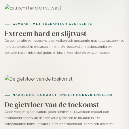
Toepassingen
Dankzij de subtiele, natuurlijke uitstraling van Anise en de
GEMAAKT MET VULKANISCH GESTEENTE
technische kracht van Lavasteen is dit product bijzonder
Extreem hard en slijtvast
geschikt voor ruimtes waar sfeer en functionaliteit
De combinatie van epoxyhars en vulkanisch gesteente maakt Lavasteen het
samenkomen.
hardste product in ons assortiment. UV-bestendig, krasbestendig en
bestand tegen intensief gebruik. Ideaal voor vloeren en werkbladen.
✓ Ideaal voor vloeren, wanden, meubels en trappen in
woningen en commerciële ruimtes zoals winkels en
horeca
✓ Waterdicht en geschikt voor intensief gebruik. Dus
uitstekend geschikt voor badkamers, douches, keukens
NAADLOOS, ROBUUST, ONDERHOUDSVRIENDELIJK
De gietvloer van de toekomst
en veelgebruikte looproutes
✓ Hecht op ondergronden zoals beton, cement, tegels
Geen voegen, geen naden, geen schimmel. Lavasteen creëert een
doorlopend oppervlak dat eenvoudig schoon te houden is. De 2-
(met primer), gips, hout of MDF
componenten formule hardt uit tot een steenhard, chemisch resistent