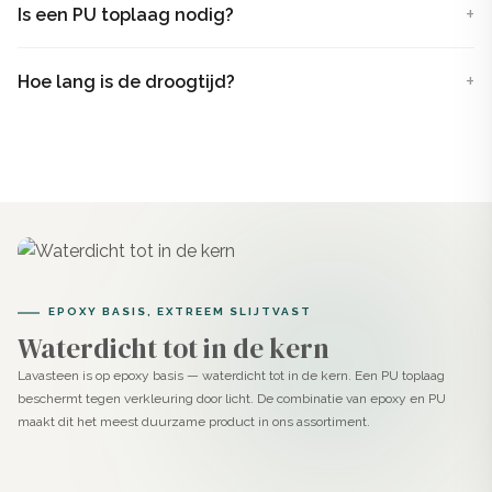
Is een PU toplaag nodig?
Wat is een Lavasteen gietvloer?
Hoe lang is de droogtijd?
Lavasteen gietvloer
is een 2-componenten systeem.
Het bestaat uit een A-component (Lavasteen pasta
met kleurpigment) en een B-component (verharder). Na
mengen ontstaat een stevige, smeerbare pasta die je
handmatig aanbrengt op vloeren, wanden, trappen of
meubels. Dankzij de samenstelling is Lavasteen veel
sterker dan traditionele betonstuc en volledig
EPOXY BASIS, EXTREEM SLIJTVAST
waterdicht. Dus ideaal geschikt voor douchevloeren.
Waterdicht tot in de kern
Het product is geen standaard gietvloer. Waar een PU-
Lavasteen is op epoxy basis — waterdicht tot in de kern. Een PU toplaag
beschermt tegen verkleuring door licht. De combinatie van epoxy en PU
gietvloer wordt uitgegoten en vanzelf vloeit, breng je
maakt dit het meest duurzame product in ons assortiment.
Lavasteen met de hand aan. Dit geeft je volledige
controle over structuur, uitstraling en afwerking.