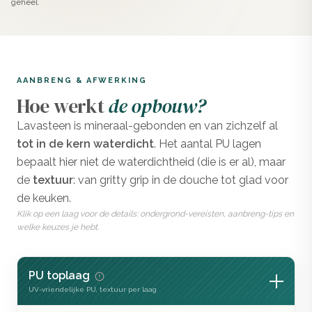
geheel.
Aanbrengen van Lavasteen gietvloer
in Anise
Bereid de ondergrond voor
AANBRENG & AFWERKING
Gebruik bij een slechte ondergrond een primer voor
Hoe werkt
de opbouw?
optimale hechting en stabiliteit.
Lavasteen is mineraal-gebonden en van zichzelf al
Component A + B mengen
tot in de kern waterdicht
. Het aantal PU lagen
A-component goed mengen tot een egale massa. Voeg
bepaalt hier niet de waterdichtheid (die is er al), maar
daarna de afgewogen B-component toe en meng 2-3
de
textuur
: van gritty grip in de douche tot glad voor
minuten.
de keuken.
Klik op een laag voor de details: ondergrond-vereisten, aanbreng-tips en
1e laag aanbrengen
welke keuzes je hebt.
Zet een niet te dikke laag strak op met een spaan.
Verwijder het tape en laat 24 uur drogen.
PU toplaag
2e laag opzetten
UV-vriendelijke PU, textuur per laag
Rustig voor een minimalistische uitstraling, of juist