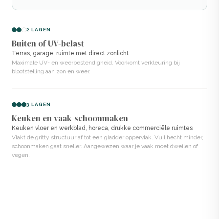
polyurethaan. Het mist de natuurlijke uitstraling en
textuur van handmatig aangebrachte Lavasteen.
2 LAGEN
Buiten of UV-belast
Voordelen van Lavasteen
Terras, garage, ruimte met direct zonlicht
gietvloeren Aquamarine
Maximale UV- en weerbestendigheid. Voorkomt verkleuring bij
blootstelling aan zon en weer.
Zeer hard en slijtvast, geschikt voor intensief gebruik
Naadloos en hygiënisch, geen voegen of naden
3 LAGEN
Waterdicht dankzij epoxy
Keuken en vaak-schoonmaken
Keuken vloer en werkblad, horeca, drukke commerciële ruimtes
Frisse, natuurlijke blauwgroene kleur voor moderne
Vlakt de gritty structuur af tot een gladder oppervlak. Vuil hecht minder,
interieurs
schoonmaken gaat sneller. Aangewezen waar je vaak moet dweilen of
vegen.
Eenvoudig zelf aan te brengen zonder losse
pigmenten
Veelgestelde vragen