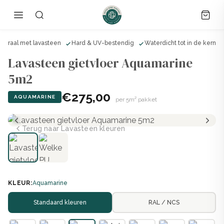
ineraal met lavasteen
Hard & UV-bestendig
Waterdicht tot in de kern
Lavasteen gietvloer Aquamarine
5m2
€275,00
AQUAMARINE
per 5m² pakket
Terug naar Lavasteen kleuren
KLEUR:
Aquamarine
Standaard kleuren
RAL / NCS