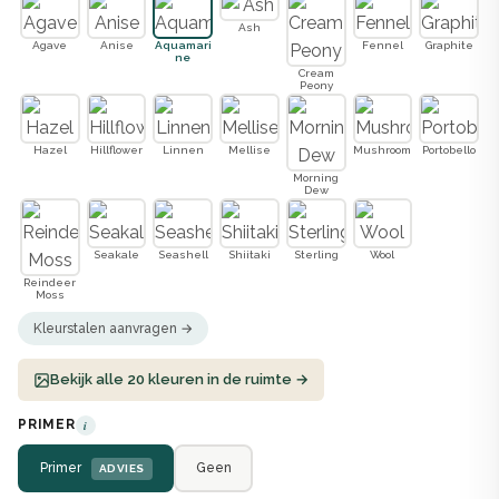
Ash
Agave
Anise
Aquamari
Fennel
Graphite
ne
Cream
Peony
Hazel
Hillflower
Linnen
Mellise
Mushroom
Portobello
Morning
Dew
Seakale
Seashell
Shiitaki
Sterling
Wool
Reindeer
Moss
Kleurstalen aanvragen →
Bekijk alle 20 kleuren in de ruimte →
PRIMER
i
Primer
Geen
ADVIES