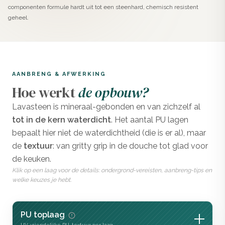
componenten formule hardt uit tot een steenhard, chemisch resistent
Gebruik bij een instabiele ondergrond een epoxyprimer
geheel.
voor optimale hechting en stabiliteit.
Componenten mengen
Meng component A tot een egale massa, voeg
AANBRENG & AFWERKING
component B toe en meng 2-3 minuten.
Hoe werkt
de opbouw?
Eerste laag aanbrengen
Lavasteen is mineraal-gebonden en van zichzelf al
Breng een dunne, strakke laag aan met een spaan. Laat
tot in de kern waterdicht
. Het aantal PU lagen
24 uur drogen.
bepaalt hier niet de waterdichtheid (die is er al), maar
Tweede laag opzetten
de
textuur
: van gritty grip in de douche tot glad voor
Breng rustig aan voor een strakke uitstraling of meer
de keuken.
expressief voor een levendig effect. Eventueel licht
Klik op een laag voor de details: ondergrond-vereisten, aanbreng-tips en
welke keuzes je hebt.
benevelen met water en afwerken met een flexibele
spaan.
PU toplaag
Uitharden en opschuren
UV-vriendelijke PU, textuur per laag