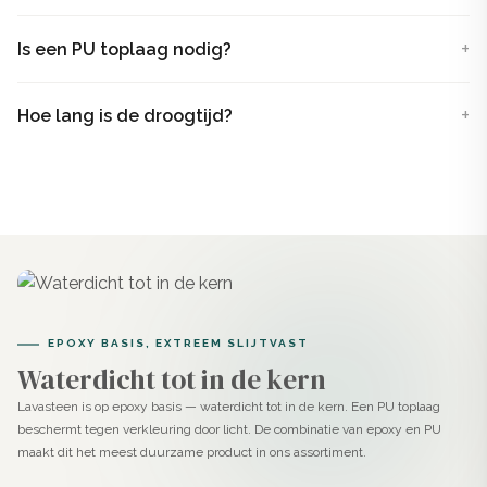
Lavasteen gietvloer
is een 2-componenten systeem,
bestaande uit een (A-component) en epoxyverharder
Is een PU toplaag nodig?
(B-component). Na mengen ontstaat een smeerbare
pasta die geschikt is voor vloeren, wanden, trappen en
Hoe lang is de droogtijd?
meubels. De toevoeging van epoxy maakt het product
extreem sterk, waterdicht en duurzaam, waardoor het
perfect is voor intensief gebruikte ruimtes zoals
badkamers en keukens.
Lavasteen Aquamarine is geen standaard gietvloer. Na
het uit gieten, breng je het product handmatig aan. Zo
EPOXY BASIS, EXTREEM SLIJTVAST
bepaal je zelf de textuur, uitstraling en dikte van de
Waterdicht tot in de kern
afwerking.
Lavasteen is op epoxy basis — waterdicht tot in de kern. Een PU toplaag
beschermt tegen verkleuring door licht. De combinatie van epoxy en PU
Toepassingen
maakt dit het meest duurzame product in ons assortiment.