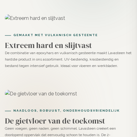
Dankzij de frisse Aquamarine tint en de slijtvastheid van
epoxy is Lavasteen ideaal voor ruimtes waar stijl, rust en
functionaliteit samenkomen.
Perfect voor vloeren, wanden, meubels en trappen in
GEMAAKT MET VULKANISCH GESTEENTE
woningen en commerciële ruimtes zoals winkels en
Extreem hard en slijtvast
horeca.
De combinatie van epoxyhars en vulkanisch gesteente maakt Lavasteen het
hardste product in ons assortiment. UV-bestendig, krasbestendig en
Waterdicht en bestand tegen intensief gebruik. Ideaal
bestand tegen intensief gebruik. Ideaal voor vloeren en werkbladen.
voor badkamers, douches, keukens en veelgebruikte
looproutes.
Hecht op beton, cement, tegels (met primer), gips,
hout en MDF.
NAADLOOS, ROBUUST, ONDERHOUDSVRIENDELIJK
Aanbrengen van Lavasteen
De gietvloer van de toekomst
gietvloeren Aquamarine
Geen voegen, geen naden, geen schimmel. Lavasteen creëert een
doorlopend oppervlak dat eenvoudig schoon te houden is. De 2-
Voorbereiding van de ondergrond