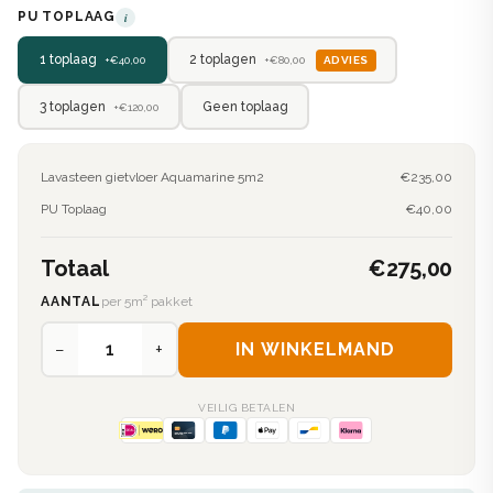
PU TOPLAAG
i
2 toplagen
1 toplaag
ADVIES
+€80,00
+€40,00
3 toplagen
Geen toplaag
+€120,00
Lavasteen gietvloer Aquamarine 5m2
€235,00
PU Toplaag
€40,00
Totaal
€275,00
AANTAL
per 5m² pakket
−
+
IN WINKELMAND
VEILIG BETALEN