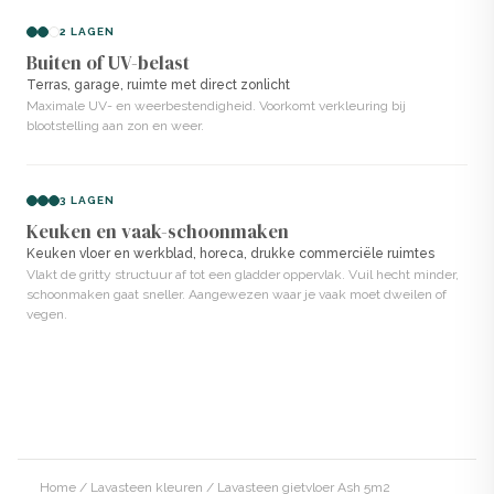
slijtvast en waterdicht dan de Lavasteen variant met
2 LAGEN
epoxy.
Buiten of UV-belast
Terras, garage, ruimte met direct zonlicht
Een
epoxy gietvloer
wordt volledig vloeibaar
Maximale UV- en weerbestendigheid. Voorkomt verkleuring bij
blootstelling aan zon en weer.
aangebracht en vormt een strakke, glanzende en
kunstmatige laag, opgebouwd uit 100% epoxyhars.
3 LAGEN
Voordelen van Lavasteen
Keuken en vaak-schoonmaken
Keuken vloer en werkblad, horeca, drukke commerciële ruimtes
gietvloeren in Ash
Vlakt de gritty structuur af tot een gladder oppervlak. Vuil hecht minder,
schoonmaken gaat sneller. Aangewezen waar je vaak moet dweilen of
Zeer hard en slijtvast. Bestand tegen intensief gebruik.
vegen.
Naadloos en hygiënisch. Geen voegen of naden.
Waterdicht en vlekbestendig. Geschikt voor natte
ruimtes.
Natuurlijke kleur met moderne uitstraling.
Home
/
Lavasteen kleuren
/ Lavasteen gietvloer Ash 5m2
Zelf aan te brengen zonder losse pigmenten of hars.