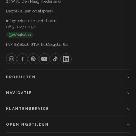
2495 AJ Den Haag, Nederland
jarenlang meegaat.
Bezoek alleen op afspraak
info@beton-cire-webshop.nl
085 - 027 00 90
WhatsApp
KVK: 83646248 · BTW: NL862945811 B01
PRODUCTEN
NAVIGATIE
KLANTENSERVICE
OPENINGSTIJDEN