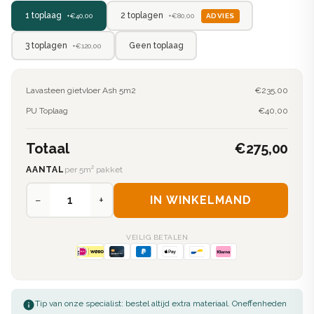
2 toplagen
1 toplaag
ADVIES
+€80,00
+€40,00
3 toplagen
Geen toplaag
+€120,00
Lavasteen gietvloer Ash 5m2
€235,00
PU Toplaag
€40,00
Totaal
€275,00
AANTAL
per 5m² pakket
−
+
IN WINKELMAND
VEILIG BETALEN
Tip van onze specialist: bestel altijd extra materiaal. Oneffenheden