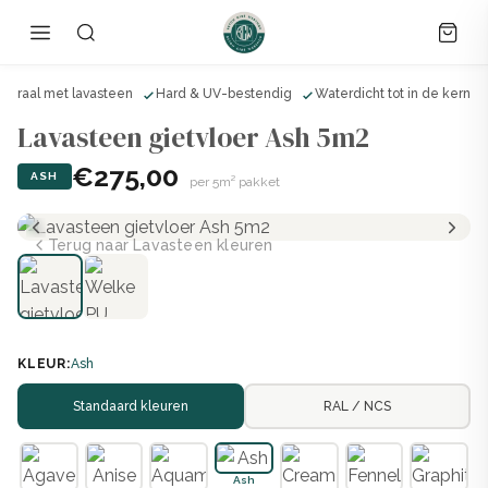
ineraal met lavasteen
Hard & UV-bestendig
Waterdicht tot in de kern
Lavasteen gietvloer Ash 5m2
€275,00
ASH
per 5m² pakket
Terug naar Lavasteen kleuren
KLEUR:
Ash
Standaard kleuren
RAL / NCS
Ash