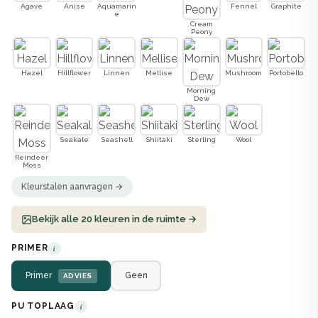
Agave
Anise
Aquamarin
Fennel
Graphite
e
Cream
Peony
Hazel
Hillflower
Linnen
Mellise
Mushroom
Portobello
Morning
Dew
Seakale
Seashell
Shiitaki
Sterling
Wool
Reindeer
Moss
Kleurstalen aanvragen →
Bekijk alle 20 kleuren in de ruimte →
PRIMER
i
Primer
Geen
ADVIES
PU TOPLAAG
i