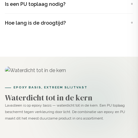
Na mengen ontstaat een stevige, smeerbare pasta die je
Is een PU toplaag nodig?
handmatig aanbrengt op vloeren, wanden, trappen of
meubels. Dankzij de toevoeging van epoxy is deze stuc
Hoe lang is de droogtijd?
veel sterker dan traditionele steenafwerkingen en
bovendien standaard waterdicht.
Het product is geen standaard gietvloer. Waar een
epoxy gietvloer wordt uitgegoten en vanzelf vloeit,
breng je Lavasteen Ash met de hand aan. Dit geeft je
volledige controle over structuur, uitstraling en
EPOXY BASIS, EXTREEM SLIJTVAST
afwerking.
Waterdicht tot in de kern
Toepassingen
Lavasteen is op epoxy basis — waterdicht tot in de kern. Een PU toplaag
beschermt tegen verkleuring door licht. De combinatie van epoxy en PU
maakt dit het meest duurzame product in ons assortiment.
Dankzij de zachte, neutrale grijstint van Ash en de
technische kracht van epoxy is dit product bijzonder
geschikt voor ruimtes waar sfeer en functionaliteit