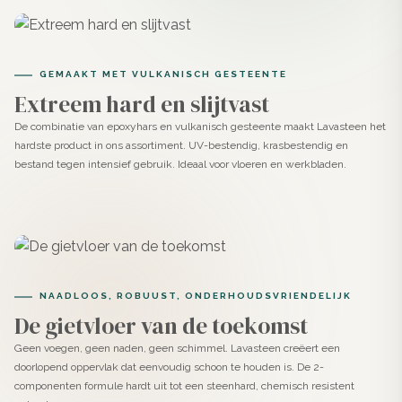
samenkomen.
Ideaal voor vloeren, wanden, meubels en trappen in
GEMAAKT MET VULKANISCH GESTEENTE
woningen en commerciële ruimtes zoals winkels en
Extreem hard en slijtvast
horeca.
De combinatie van epoxyhars en vulkanisch gesteente maakt Lavasteen het
hardste product in ons assortiment. UV-bestendig, krasbestendig en
Bestand tegen water en intensief gebruik. Dus
bestand tegen intensief gebruik. Ideaal voor vloeren en werkbladen.
uitstekend geschikt voor badkamers, douches en
keukens.
Hecht op ondergronden zoals beton, cement, tegels
(met primer), gips, hout of MDF.
NAADLOOS, ROBUUST, ONDERHOUDSVRIENDELIJK
Aanbrengen van Lavasteen in Ash
De gietvloer van de toekomst
Zelf aan de slag? Volg dit stappenplan.
Geen voegen, geen naden, geen schimmel. Lavasteen creëert een
doorlopend oppervlak dat eenvoudig schoon te houden is. De 2-
Zorg voor een stabiele ondergrond. Gebruik indien nodig
componenten formule hardt uit tot een steenhard, chemisch resistent